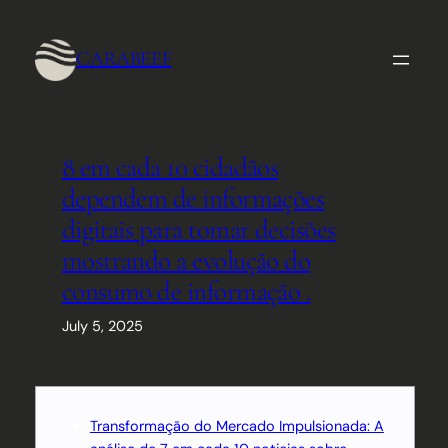
Skip
to
CARABEEF
content
8 em cada 10 cidadãos
dependem de informações
digitais para tomar decisões
mostrando a evolução do
consumo de informação .
July 5, 2025
Transformação do Mercado Impulsionada: A