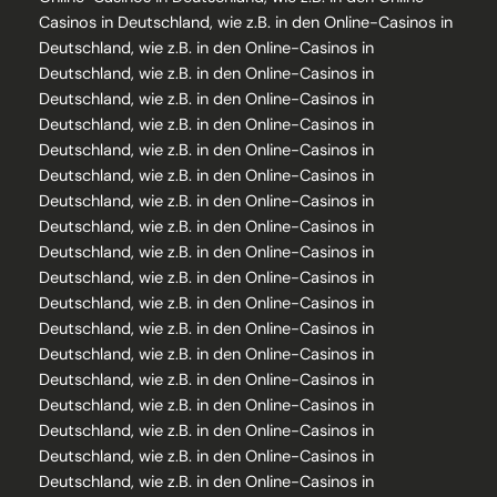
Casinos in Deutschland, wie z.B. in den Online-Casinos in
Deutschland, wie z.B. in den Online-Casinos in
Deutschland, wie z.B. in den Online-Casinos in
Deutschland, wie z.B. in den Online-Casinos in
Deutschland, wie z.B. in den Online-Casinos in
Deutschland, wie z.B. in den Online-Casinos in
Deutschland, wie z.B. in den Online-Casinos in
Deutschland, wie z.B. in den Online-Casinos in
Deutschland, wie z.B. in den Online-Casinos in
Deutschland, wie z.B. in den Online-Casinos in
Deutschland, wie z.B. in den Online-Casinos in
Deutschland, wie z.B. in den Online-Casinos in
Deutschland, wie z.B. in den Online-Casinos in
Deutschland, wie z.B. in den Online-Casinos in
Deutschland, wie z.B. in den Online-Casinos in
Deutschland, wie z.B. in den Online-Casinos in
Deutschland, wie z.B. in den Online-Casinos in
Deutschland, wie z.B. in den Online-Casinos in
Deutschland, wie z.B. in den Online-Casinos in