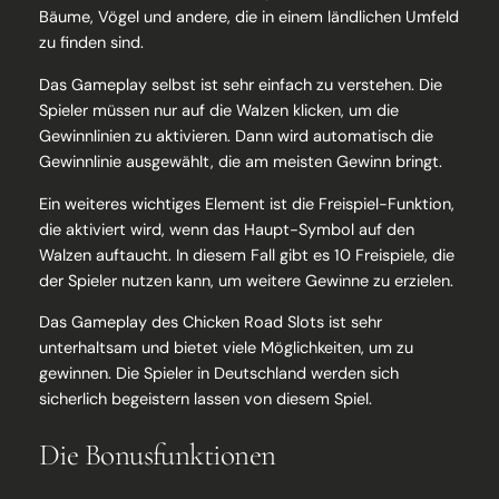
Bäume, Vögel und andere, die in einem ländlichen Umfeld
zu finden sind.
Das Gameplay selbst ist sehr einfach zu verstehen. Die
Spieler müssen nur auf die Walzen klicken, um die
Gewinnlinien zu aktivieren. Dann wird automatisch die
Gewinnlinie ausgewählt, die am meisten Gewinn bringt.
Ein weiteres wichtiges Element ist die Freispiel-Funktion,
die aktiviert wird, wenn das Haupt-Symbol auf den
Walzen auftaucht. In diesem Fall gibt es 10 Freispiele, die
der Spieler nutzen kann, um weitere Gewinne zu erzielen.
Das Gameplay des Chicken Road Slots ist sehr
unterhaltsam und bietet viele Möglichkeiten, um zu
gewinnen. Die Spieler in Deutschland werden sich
sicherlich begeistern lassen von diesem Spiel.
Die Bonusfunktionen