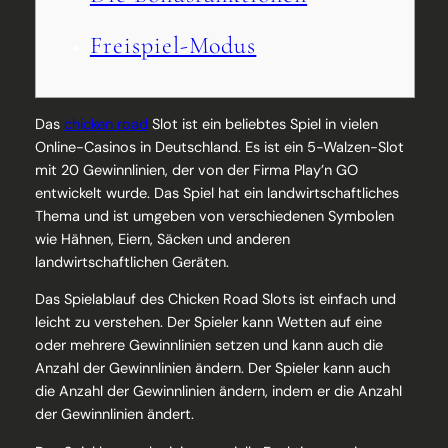
Freispiel-Modus
Das
chicken road
Slot ist ein beliebtes Spiel in vielen
Online-Casinos in Deutschland. Es ist ein 5-Walzen-Slot
mit 20 Gewinnlinien, der von der Firma Play’n GO
entwickelt wurde. Das Spiel hat ein landwirtschaftliches
Thema und ist umgeben von verschiedenen Symbolen
wie Hähnen, Eiern, Säcken und anderen
landwirtschaftlichen Geräten.
Das Spielablauf des Chicken Road Slots ist einfach und
leicht zu verstehen. Der Spieler kann Wetten auf eine
oder mehrere Gewinnlinien setzen und kann auch die
Anzahl der Gewinnlinien ändern. Der Spieler kann auch
die Anzahl der Gewinnlinien ändern, indem er die Anzahl
der Gewinnlinien ändert.