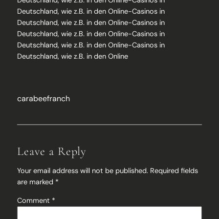
Deutschland, wie z.B. in den Online-Casinos in
Deutschland, wie z.B. in den Online-Casinos in
Deutschland, wie z.B. in den Online-Casinos in
Deutschland, wie z.B. in den Online-Casinos in
Deutschland, wie z.B. in den Online-Casinos in
Deutschland, wie z.B. in den Online
carabeefranch
Leave a Reply
Your email address will not be published.
Required fields
are marked
*
Comment
*