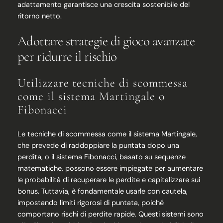
adattamento garantisce una crescita sostenibile del
ritorno netto.
Adottare strategie di gioco avanzate
per ridurre il rischio
Utilizzare tecniche di scommessa
come il sistema Martingale o
Fibonacci
Le tecniche di scommessa come il sistema Martingale,
che prevede di raddoppiare la puntata dopo una
perdita, o il sistema Fibonacci, basato su sequenze
matematiche, possono essere impiegate per aumentare
le probabilità di recuperare le perdite e capitalizzare sui
bonus. Tuttavia, è fondamentale usarle con cautela,
impostando limiti rigorosi di puntata, poiché
comportano rischi di perdite rapide. Questi sistemi sono