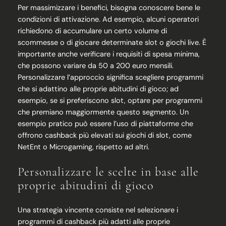
Per massimizzare i benefici, bisogna conoscere bene le
condizioni di attivazione. Ad esempio, alcuni operatori
richiedono di accumulare un certo volume di
scommesse o di giocare determinate slot o giochi live. È
importante anche verificare i requisiti di spesa minima,
che possono variare da 50 a 200 euro mensili.
Personalizzare l’approccio significa scegliere programmi
che si adattino alle proprie abitudini di gioco; ad
esempio, se si preferiscono slot, optare per programmi
che premiano maggiormente questo segmento. Un
esempio pratico può essere l’uso di piattaforme che
offrono cashback più elevati sui giochi di slot, come
NetEnt o Microgaming, rispetto ad altri.
Personalizzare le scelte in base alle
proprie abitudini di gioco
Una strategia vincente consiste nel selezionare i
programmi di cashback più adatti alle proprie