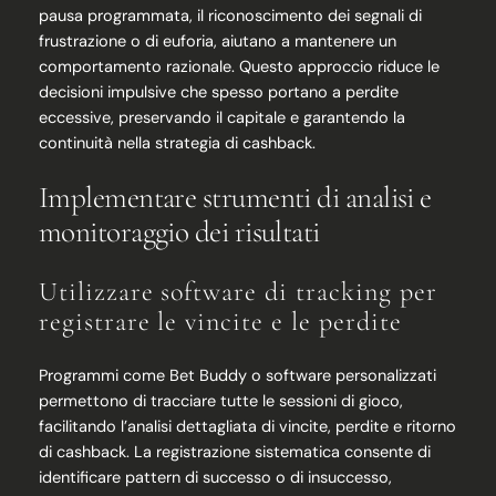
pausa programmata, il riconoscimento dei segnali di
frustrazione o di euforia, aiutano a mantenere un
comportamento razionale. Questo approccio riduce le
decisioni impulsive che spesso portano a perdite
eccessive, preservando il capitale e garantendo la
continuità nella strategia di cashback.
Implementare strumenti di analisi e
monitoraggio dei risultati
Utilizzare software di tracking per
registrare le vincite e le perdite
Programmi come Bet Buddy o software personalizzati
permettono di tracciare tutte le sessioni di gioco,
facilitando l’analisi dettagliata di vincite, perdite e ritorno
di cashback. La registrazione sistematica consente di
identificare pattern di successo o di insuccesso,