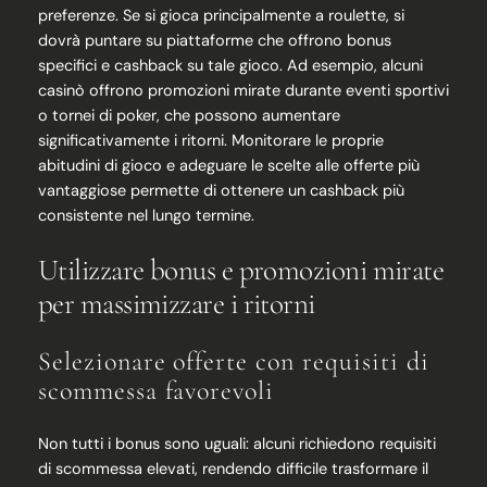
preferenze. Se si gioca principalmente a roulette, si
dovrà puntare su piattaforme che offrono bonus
specifici e cashback su tale gioco. Ad esempio, alcuni
casinò offrono promozioni mirate durante eventi sportivi
o tornei di poker, che possono aumentare
significativamente i ritorni. Monitorare le proprie
abitudini di gioco e adeguare le scelte alle offerte più
vantaggiose permette di ottenere un cashback più
consistente nel lungo termine.
Utilizzare bonus e promozioni mirate
per massimizzare i ritorni
Selezionare offerte con requisiti di
scommessa favorevoli
Non tutti i bonus sono uguali: alcuni richiedono requisiti
di scommessa elevati, rendendo difficile trasformare il