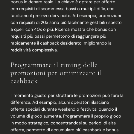
bonus in denaro reale. La chiave è optare per offerte
con requisiti di scommessa bassi o multipli di 1x, che
facilitano il prelievo dei vincite. Ad esempio, promozioni
con requisiti di 20x sono più facilmente gestibili rispetto
a quelli con 40x o più. Ricerca mostra che bonus con
requisiti più bassi permettono di raggiungere più
rapidamente il cashback desiderato, migliorando la
redditività complessiva.
Programmare il timing delle
promozioni per ottimizzare il
cashback
Il momento giusto per sfruttare le promozioni può fare la
differenza. Ad esempio, alcuni operatori rilasciano
offerte speciali durante weekend o festività, quando il
volume di gioco aumenta. Programmare il proprio gioco
in modo strategico, concentrandosi su periodi di alta
offerta, permette di accumulare più cashback e bonus.