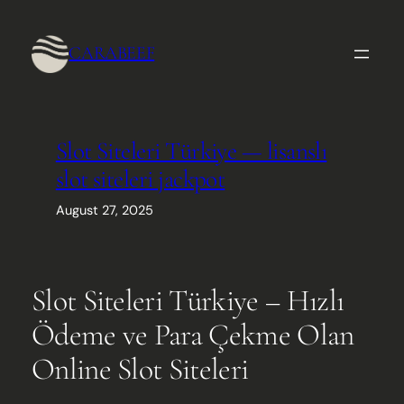
Skip
to
CARABEEF
content
Slot Siteleri Türkiye — lisanslı
slot siteleri jackpot
August 27, 2025
Slot Siteleri Türkiye – Hızlı
Ödeme ve Para Çekme Olan
Online Slot Siteleri