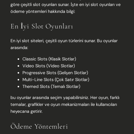
göre çeşitli slot oyunları sunar. İşte en iyi slot oyunları ve
ödeme yöntemleri hakkında bilgi:
En İyi Slot Oyunları
En iyi slot siteleri, çeşitli oyun türlerini sunar. Bu oyunlar
arasında:
Classic Slots (Klasik Slotlar)
Video Slots (Video Slotlar)
Progressive Slots (Gelişen Slotlar)
Multi-Line Slots (Çok Satır Slotlar)
Themed Slots (Temalı Slotlar)
bu oyunlar arasında seçim yapabilirsiniz. Her oyun, farklı
temalar, grafikler ve oyun mekanizmaları ile kullanıcıları
heyecana getirir.
Ödeme Yöntemleri