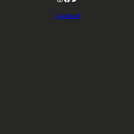
Carabeef