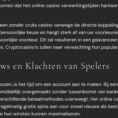
rkomen dat het online casino verwerkingstijden hantee
bij een zonder cruks casino vanwege de directe koppe
n persoonlijke keuze en hangt sterk af van uw voorkeur
oonlijke voorkeur. Dit zal resulteren in een geavancee
s. Cryptocasino’s zullen naar verwachting hun popularit
ws en Klachten van Spelers
ozen, is het tijd om een account aan te maken. Bij een
middellijk overgemaakt zonder tussenkomst van banken.
e verschillende betaalmethodes overweegt. Het online c
 regelmatig gratis spins aan voor zowel nieuwe als b
e ze hun winsten kunnen maximaliseren.