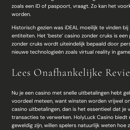
zoals een ID of paspoort, vraagt. Zo kan het voo
worden.
Historisch gezien was iDEAL moeilijk te vinden 
entiteiten. Het ‘beste’ casino zonder cruks is ee
zonder cruks wordt uiteindelijk bepaald door pers
nieuwe technologieën zoals virtual reality in game
Lees Onafhankelijke Revie
Nu je een casino met snelle uitbetalingen hebt gek
voordeel meteen, want winsten worden vrijwel on
casino uitbetalingen, dan is het essentieel dat j
transacties te verwerken. HolyLuck Casino biedt
geweldig zijn, willen spelers natuurlijk weten ho