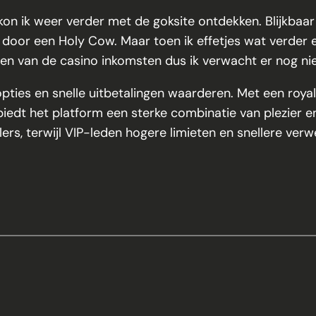
on ik weer verder met de goksite ontdekken. Blijkbaar 
or een Holy Cow. Maar toen ik effetjes wat verder e
eten van de casino inkomsten dus ik verwacht er nog nie
opties en snelle uitbetalingen waarderen. Met een roy
edt het platform een sterke combinatie van plezier en p
s, terwijl VIP-leden hogere limieten en snellere verwe