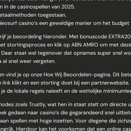
ijn in de casinospellen van 2025.
e betaalmethoden toegestaan.
 Neosurf casino’s een geweldige manier om het budget
chrijf je beoordeling hieronder. Met bonuscode EXTRA
het stortingsproces en klik op ABN AMRO om met deze 
 Daar staat wel tegenover dat opnames super snel wo
 al snel weer vergeten.
en vind je op onze Hoe Wij Beoordelen-pagina. Dit bet
 link klikt en een storting doet bij een partnerwebsit
t je de lokale regels naleeft en de wettelijke minimumle
des zoals Trustly, wat hen in staat stelt om directe u
k gedaan naar casino’s die gegarandeerd snel uitbetale
n spellen met hoge inzetten. Voor diegene die zichzelf 
angrijk. Hierdoor kan het voorkomen dat een online ca