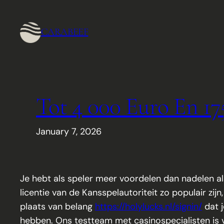
Skip
to
CARABEEF
content
Tot 4 000 Euro En 17
January 7, 2026
Je hebt als speler meer voordelen dan nadelen als
licentie van de Kansspelautoriteit zo populair zijn
plaats van belang
https://holylucks.nl/signin/
dat j
hebben. Ons testteam met casinospecialisten is 