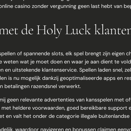
n online casino zonder vergunning geen last hebt van b
met de Holy Luck klanten
pellen of spannende slots, elk spel brengt zijn eigen c
weten wat je moet doen en waar je aan dient te voldoe
 en uitstekende klantenservice. Spellen laden snel, z
spelen is nu mogelijk dankzij geoptimaliseerde apps en r
n betalingen razendsnel verwerkt.
ij geen relevante advertenties van kansspelen met offi
 met heldere voorwaarden, goed bereikbare support en
t en valt het onder de categorie illegale buitenlandse 
iendelijk, waardoor navigeren en bonussen claimen eenv