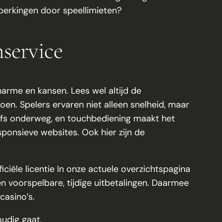
eperkingen door speellimieten?
service
harme en kansen. Lees wel altijd de
n. Spelers ervaren niet alleen snelheid, maar
elfs onderweg, en touchbediening maakt het
esponsieve websites. Ook hier zijn de
ciële licentie In onze actuele overzichtspagina
 voorspelbare, tijdige uitbetalingen. Daarmee
casino’s.
oudig gaat.