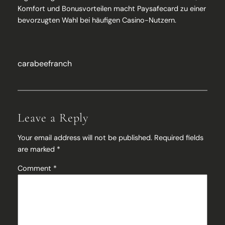
Komfort und Bonusvorteilen macht Paysafecard zu einer
bevorzugten Wahl bei häufigen Casino-Nutzern.
carabeefranch
Leave a Reply
Your email address will not be published.
Required fields
are marked
*
Comment
*