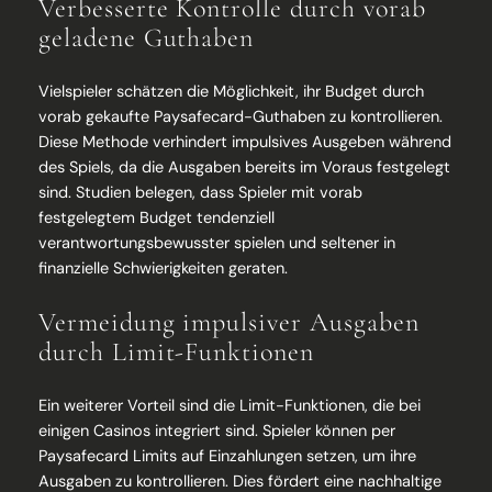
Verbesserte Kontrolle durch vorab
geladene Guthaben
Vielspieler schätzen die Möglichkeit, ihr Budget durch
vorab gekaufte Paysafecard-Guthaben zu kontrollieren.
Diese Methode verhindert impulsives Ausgeben während
des Spiels, da die Ausgaben bereits im Voraus festgelegt
sind. Studien belegen, dass Spieler mit vorab
festgelegtem Budget tendenziell
verantwortungsbewusster spielen und seltener in
finanzielle Schwierigkeiten geraten.
Vermeidung impulsiver Ausgaben
durch Limit-Funktionen
Ein weiterer Vorteil sind die Limit-Funktionen, die bei
einigen Casinos integriert sind. Spieler können per
Paysafecard Limits auf Einzahlungen setzen, um ihre
Ausgaben zu kontrollieren. Dies fördert eine nachhaltige