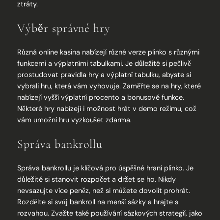
ztráty.
Výběr správné hry
Různá online kasina nabízejí různé verze plinko s různými
funkcemi a výplatními tabulkami. Je důležité si pečlivě
prostudovat pravidla hry a výplatní tabulku, abyste si
vybrali hru, která vám vyhovuje. Zaměřte se na hry, které
nabízejí vyšší výplatní procento a bonusové funkce.
Některé hry nabízejí i možnost hrát v demo režimu, což
vám umožní hru vyzkoušet zdarma.
Správa bankrollu
Správa bankrollu je klíčová pro úspěšné hraní plinko. Je
důležité si stanovit rozpočet a držet se ho. Nikdy
nevsazujte více peněz, než si můžete dovolit prohrát.
Rozdělte si svůj bankroll na menší sázky a hrajte s
rozvahou. Zvažte také používání sázkových strategií, jako