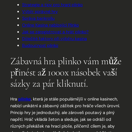
Strategie a tipy pro hraní plinko
Výběr správné hry
Správa bankrollu
Online Kasina nabízející Plinko
Jak se zaregistrovat a hrát plinko?
Důležité faktory při výběru kasina
Budoucnost plinko
Zábavná hra plinko vám může
přinést až 1000x násobek vaší
sázky za pár kliknutí.
Hra
plinko
, která je stále populárnější v online kasinech,
nabízí unikátní a zábavný zážitek pro hráče všech úrovní.
Princip hry je jednoduchý, ale zároveň poutavý a plný
napětí. Hráč vkládá žeton a sleduje, jak se odráží od
různých překážek na hrací ploše, přičemž cílem je, aby