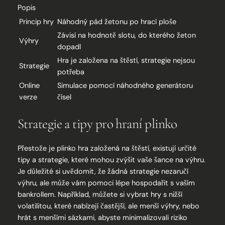
Popis
Princip hry
Náhodný pád žetonu po hrací ploše
Závisí na hodnotě slotu, do kterého žeton
Výhry
dopadl
Hra je založena na štěstí, strategie nejsou
Strategie
potřeba
Online
Simulace pomocí náhodného generátoru
verze
čísel
Strategie a tipy pro hraní plinko
Přestože je plinko hra založená na štěstí, existují určité
tipy a strategie, které mohou zvýšit vaše šance na výhru.
Je důležité si uvědomit, že žádná strategie nezaručí
výhru, ale může vám pomoci lépe hospodařit s vaším
bankrollem. Například, můžete si vybrat hry s nižší
volatilitou, které nabízejí častější, ale menší výhry, nebo
hrát s menšími sázkami, abyste minimalizovali riziko