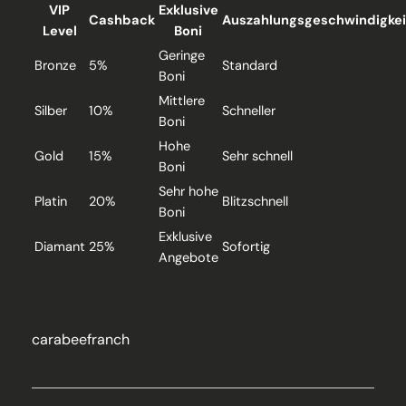
VIP
Exklusive
Cashback
Auszahlungsgeschwindigkei
Level
Boni
Geringe
Bronze
5%
Standard
Boni
Mittlere
Silber
10%
Schneller
Boni
Hohe
Gold
15%
Sehr schnell
Boni
Sehr hohe
Platin
20%
Blitzschnell
Boni
Exklusive
Diamant
25%
Sofortig
Angebote
carabeefranch