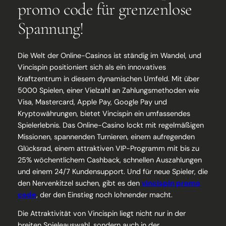
promo code für grenzenlose
Spannung!
Die Welt der Online-Casinos ist ständig im Wandel, und
Vincispin positioniert sich als ein innovatives
Kraftzentrum in diesem dynamischen Umfeld. Mit über
5000 Spielen, einer Vielzahl an Zahlungsmethoden wie
Visa, Mastercard, Apple Pay, Google Pay und
Kryptowährungen, bietet Vincispin ein umfassendes
Spielerlebnis. Das Online-Casino lockt mit regelmäßigen
Missionen, spannenden Turnieren, einem aufregenden
Glücksrad, einem attraktiven VIP-Programm mit bis zu
25% wöchentlichem Cashback, schnellen Auszahlungen
und einem 24/7 Kundensupport. Und für neue Spieler, die
den Nervenkitzel suchen, gibt es den
vincispin promo
code
, der den Einstieg noch lohnender macht.
Die Attraktivität von Vincispin liegt nicht nur in der
breiten Spieleauswahl, sondern auch in der