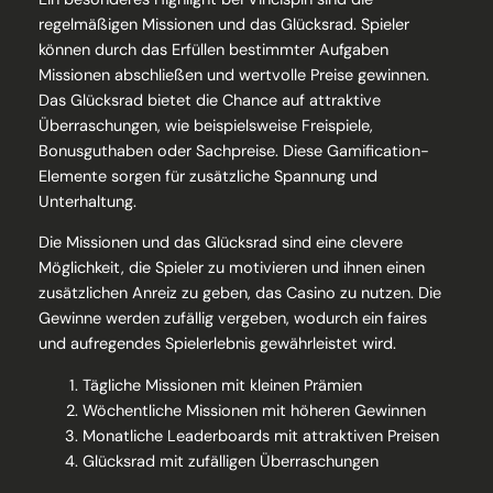
regelmäßigen Missionen und das Glücksrad. Spieler
können durch das Erfüllen bestimmter Aufgaben
Missionen abschließen und wertvolle Preise gewinnen.
Das Glücksrad bietet die Chance auf attraktive
Überraschungen, wie beispielsweise Freispiele,
Bonusguthaben oder Sachpreise. Diese Gamification-
Elemente sorgen für zusätzliche Spannung und
Unterhaltung.
Die Missionen und das Glücksrad sind eine clevere
Möglichkeit, die Spieler zu motivieren und ihnen einen
zusätzlichen Anreiz zu geben, das Casino zu nutzen. Die
Gewinne werden zufällig vergeben, wodurch ein faires
und aufregendes Spielerlebnis gewährleistet wird.
Tägliche Missionen mit kleinen Prämien
Wöchentliche Missionen mit höheren Gewinnen
Monatliche Leaderboards mit attraktiven Preisen
Glücksrad mit zufälligen Überraschungen