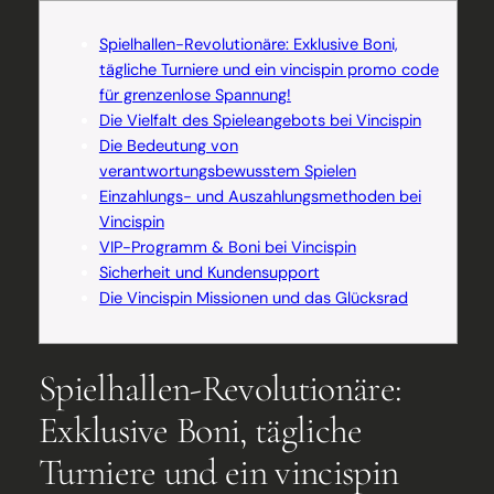
Spielhallen-Revolutionäre: Exklusive Boni,
tägliche Turniere und ein vincispin promo code
für grenzenlose Spannung!
Die Vielfalt des Spieleangebots bei Vincispin
Die Bedeutung von
verantwortungsbewusstem Spielen
Einzahlungs- und Auszahlungsmethoden bei
Vincispin
VIP-Programm & Boni bei Vincispin
Sicherheit und Kundensupport
Die Vincispin Missionen und das Glücksrad
Spielhallen-Revolutionäre:
Exklusive Boni, tägliche
Turniere und ein vincispin