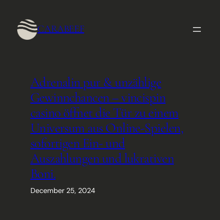
Skip
to
CARABEEF
content
Adrenalin pur & unzählige
Gewinnchancen – vincispin
casino öffnet die Tür zu einem
Universum aus Online-Spielen,
sofortigen Ein- und
Auszahlungen und lukrativen
Boni.
December 25, 2024