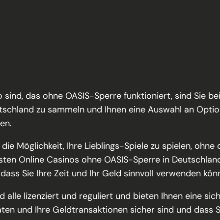
sind, das ohne OASIS-Sperre funktioniert, sind Sie be
schland zu sammeln und Ihnen eine Auswahl an Optionen
en.
die Möglichkeit, Ihre Lieblings-Spiele zu spielen, ohne
ten Online Casinos ohne OASIS-Sperre in Deutschlan
 dass Sie Ihre Zeit und Ihr Geld sinnvoll verwenden kön
nd alle lizenziert und reguliert und bieten Ihnen eine 
Daten und Ihre Geldtransaktionen sicher sind und dass