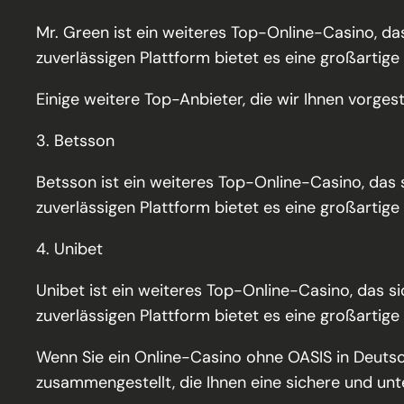
Mr. Green ist ein weiteres Top-Online-Casino, das
zuverlässigen Plattform bietet es eine großartige
Einige weitere Top-Anbieter, die wir Ihnen vorgeste
3. Betsson
Betsson ist ein weiteres Top-Online-Casino, das s
zuverlässigen Plattform bietet es eine großartige
4. Unibet
Unibet ist ein weiteres Top-Online-Casino, das si
zuverlässigen Plattform bietet es eine großartige
Wenn Sie ein Online-Casino ohne OASIS in Deutsch
zusammengestellt, die Ihnen eine sichere und unt