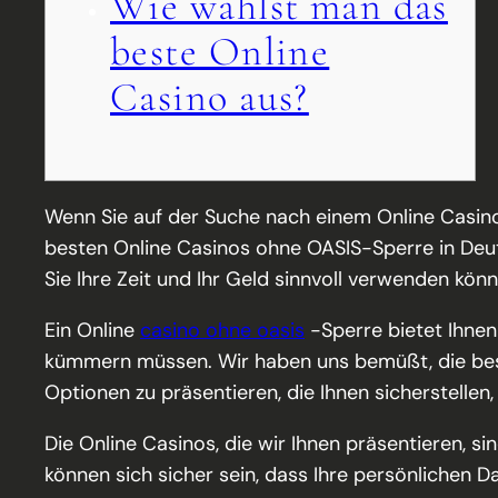
Wie wählst man das
beste Online
Casino aus?
Wenn Sie auf der Suche nach einem Online Casino 
besten Online Casinos ohne OASIS-Sperre in Deut
Sie Ihre Zeit und Ihr Geld sinnvoll verwenden könn
Ein Online
casino ohne oasis
-Sperre bietet Ihnen 
kümmern müssen. Wir haben uns bemüßt, die bes
Optionen zu präsentieren, die Ihnen sicherstellen,
Die Online Casinos, die wir Ihnen präsentieren, si
können sich sicher sein, dass Ihre persönlichen 