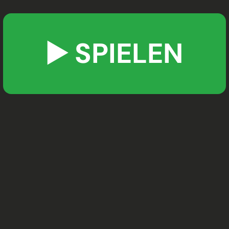
▶️ SPIELEN