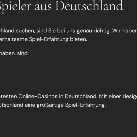
pieler aus Deutschland
land suchen, sind Sie bei uns genau richtig. Wir haben
erhaltsame Spiel-Erfahrung bieten.
haben, sind:
testen Online-Casinos in Deutschland. Mit einer riesi
utschland eine großartige Spiel-Erfahrung.