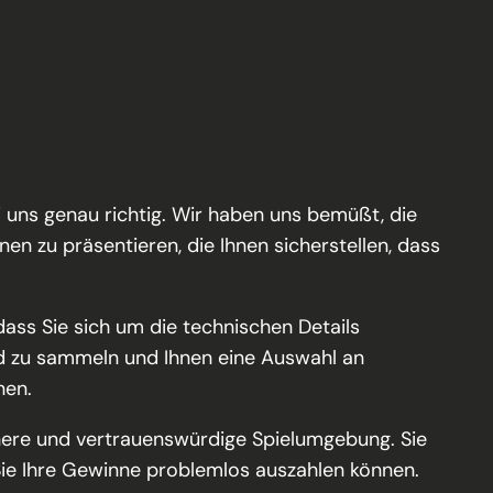
i uns genau richtig. Wir haben uns bemüßt, die
 zu präsentieren, die Ihnen sicherstellen, dass
 dass Sie sich um die technischen Details
d zu sammeln und Ihnen eine Auswahl an
nen.
sichere und vertrauenswürdige Spielumgebung. Sie
 Sie Ihre Gewinne problemlos auszahlen können.