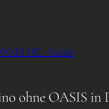
OASIS DE : Guide
sino ohne OASIS in 