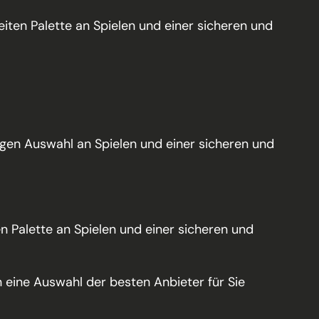
eiten Palette an Spielen und einer sicheren und
sigen Auswahl an Spielen und einer sicheren und
en Palette an Spielen und einer sicheren und
 eine Auswahl der besten Anbieter für Sie