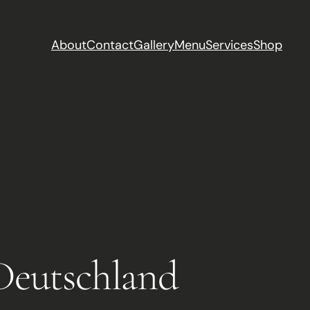
About
Contact
Gallery
Menu
Services
Shop
Deutschland