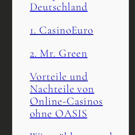
Deutschland
1. CasinoEuro
2. Mr. Green
Vorteile und
Nachteile von
Online-Casinos
ohne OASIS