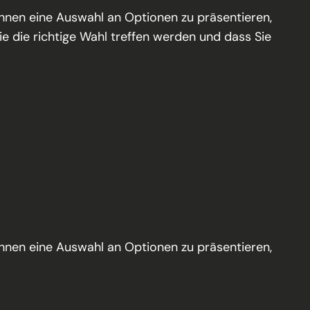
nen eine Auswahl an Optionen zu präsentieren,
Sie die richtige Wahl treffen werden und dass Sie
nen eine Auswahl an Optionen zu präsentieren,