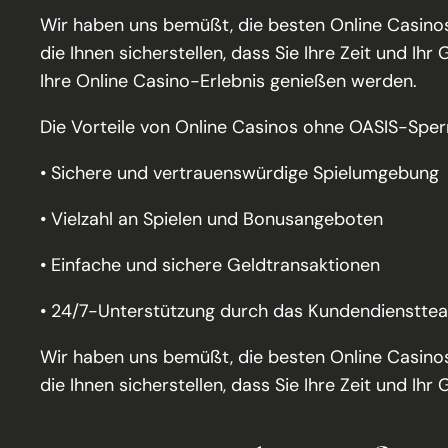
Wir haben uns bemüßt, die besten Online Casino
die Ihnen sicherstellen, dass Sie Ihre Zeit und Ih
Ihre Online Casino-Erlebnis genießen werden.
Die Vorteile von Online Casinos ohne OASIS-Sper
• Sichere und vertrauenswürdige Spielumgebung
• Vielzahl an Spielen und Bonusangeboten
• Einfache und sichere Geldtransaktionen
• 24/7-Unterstützung durch das Kundendienstte
Wir haben uns bemüßt, die besten Online Casino
die Ihnen sicherstellen, dass Sie Ihre Zeit und Ih