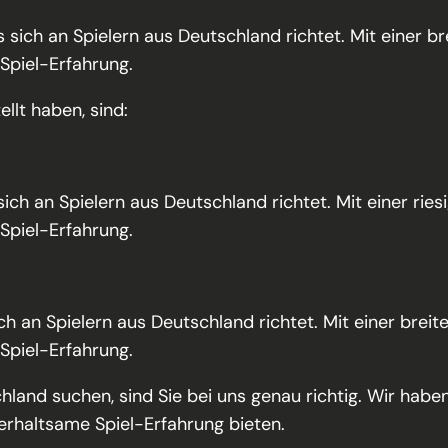
 sich an Spielern aus Deutschland richtet. Mit einer br
 Spiel-Erfahrung.
llt haben, sind:
ich an Spielern aus Deutschland richtet. Mit einer rie
 Spiel-Erfahrung.
ch an Spielern aus Deutschland richtet. Mit einer breit
 Spiel-Erfahrung.
land suchen, sind Sie bei uns genau richtig. Wir haben
erhaltsame Spiel-Erfahrung bieten.