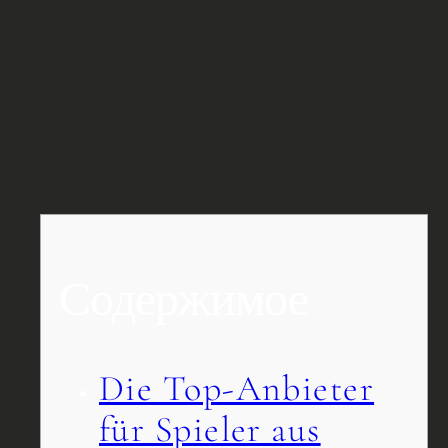
Содержимое
Die Top-Anbieter
für Spieler aus