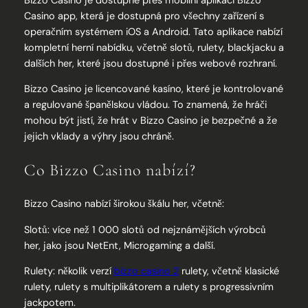
Bizzo Casino je dostupné přes mobilní aplikaci Bizzo
Casino app, která je dostupná pro všechny zařízení s
operačním systémem iOS a Android. Tato aplikace nabízí
kompletní herní nabídku, včetně slotů, rulety, blackjacku a
dalších her, které jsou dostupné i přes webové rozhraní.
Bizzo Casino je licencované kasíno, které je kontrolované
a regulované španělskou vládou. To znamená, že hráči
mohou být jistí, že hrát v Bizzo Casino je bezpečné a že
jejich vklady a výhry jsou chráně.
Co Bizzo Casino nabízí?
Bizzo Casino nabízí širokou škálu her, včetně:
Slotů: více než 1 000 slotů od nejznámějších výrobců
her, jako jsou NetEnt, Microgaming a další.
Rulety: několik verzí
bizzo casino 2
rulety, včetně klasické
rulety, rulety s multiplikátorem a rulety s progressivním
jackpotem.