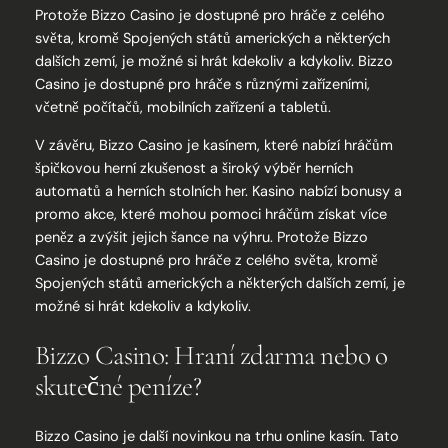
Protože Bizzo Casino je dostupné pro hráče z celého
světa, kromě Spojených států amerických a některých
dalších zemí, je možné si hrát kdekoliv a kdykoliv. Bizzo
Casino je dostupné pro hráče s různými zařízeními,
včetně počítačů, mobilních zařízení a tabletů.
V závěru, Bizzo Casino je kasínem, které nabízí hráčům
špičkovou herní zkušenost a široký výběr herních
automatů a herních stolních her. Kasino nabízí bonusy a
promo akce, které mohou pomoci hráčům získat více
peněz a zvýšit jejich šance na výhru. Protože Bizzo
Casino je dostupné pro hráče z celého světa, kromě
Spojených států amerických a některých dalších zemí, je
možné si hrát kdekoliv a kdykoliv.
Bizzo Casino: Hraní zdarma nebo o
skutečné peníze?
Bizzo Casino je další novinkou na trhu online kasín. Tato