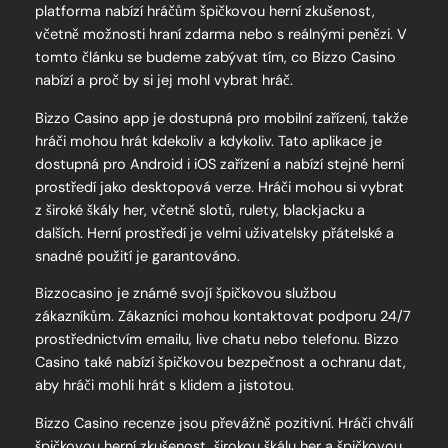
platforma nabízí hráčům špičkovou herní zkušenost,
včetně možnosti hraní zdarma nebo s reálnými penězi. V
tomto článku se budeme zabývat tím, co Bizzo Casino
nabízí a proč by si jej mohl vybrat hráč.
Bizzo Casino app je dostupná pro mobilní zařízení, takže
hráči mohou hrát kdekoliv a kdykoliv. Tato aplikace je
dostupná pro Android i iOS zařízení a nabízí stejné herní
prostředí jako desktopová verze. Hráči mohou si vybrat
z široké škály her, včetně slotů, rulety, blackjacku a
dalších. Herní prostředí je velmi uživatelsky přátelské a
snadné použití je garantováno.
Bizzocasino je známé svojí špičkovou službou
zákazníkům. Zákazníci mohou kontaktovat podporu 24/7
prostřednictvím emailu, live chatu nebo telefonu. Bizzo
Casino také nabízí špičkovou bezpečnost a ochranu dat,
aby hráči mohli hrát s klidem a jistotou.
Bizzo Casino recenze jsou převážně pozitivní. Hráči chválí
špičkovou herní zkušenost, širokou škálu her a špičkovou