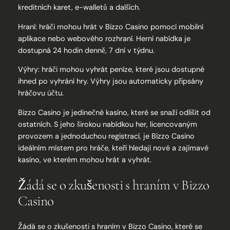
kreditních karet, e-walletů a dalších.
Hraní: hráči mohou hrát v Bizzo Casino pomocí mobilní
aplikace nebo webového rozhraní. Herní nabídka je
dostupná 24 hodin denně, 7 dní v týdnu.
Výhry: hráči mohou vyhrát peníze, které jsou dostupné
ihned po vyhrání hry. Výhry jsou automaticky připsány
hráčovu účtu.
Bizzo Casino je jedinečné kasíno, které se snaží odlišit od
ostatních. S jeho širokou nabídkou her, licencovaným
provozem a jednoduchou registrací, je Bizzo Casino
ideálním místem pro hráče, kteří hledají nové a zajímavé
kasíno, ve kterém mohou hrát a vyhrát.
Žádá se o zkušenosti s hraním v Bizzo
Casino
Žádá se o zkušenosti s hraním v Bizzo Casino, které se