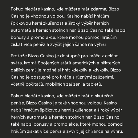
Pokud hledáte kasino, kde můžete hrát zdarma, Bizzo
Casino je vhodnou volbou. Kasino nabízí hráčům
špičkovou herní zkušenost a široký výběr herních
automatů a herních stolních her. Bizzo Casino také nabízí
bonusy a promo akce, které mohou pomoci hráčům
získat více peněz a zvýšit jejich šance na výhru.
Protože Bizzo Casino je dostupné pro hráče z celého
světa, kromě Spojených států amerických a některých
dalších zemí, je možné si hrát kdekoliv a kdykoliv. Bizzo
Casino je dostupné pro hráče s různými zařízeními,
včetně počítačů, mobilních zařízení a tabletů.
Pokud hledáte kasino, kde můžete hrát o skutečné
peníze, Bizzo Casino je také vhodnou volbou. Kasino
nabízí hráčům špičkovou herní zkušenost a široký výběr
herních automatů a herních stolních her. Bizzo Casino
také nabízí bonusy a promo akce, které mohou pomoci
hráčům získat více peněz a zvýšit jejich šance na výhru.