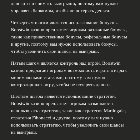
депозиты и снимать выигрыши, поэтому вам нужно
управлять банкомом, чтобы не потерять деньги.
Четвертым шагом является использование бонусов.
Boostwin казино предлагает игрокам различные бонусы,
такие как приветственные бонусы, реферальные бонусы
и другие, поэтому вам нужно использовать бонусы,
чтобы увеличить свои шансы на выигрыш.
Пятым шагом является контроль над игрой. Boostwin
казино предлагает игрокам возможность играть в игры с
минимальными ставками, поэтому вам нужно
контролировать игру, чтобы не потерять деньги.
Шестым шагом является использование стратегии.
Boostwin казино предлагает игрокам возможность
использовать стратегии, такие как стратегия Martingale,
стратегия Fibonacci и другие, поэтому вам нужно
использовать стратегию, чтобы увеличить свои шансы
на выигрыш.