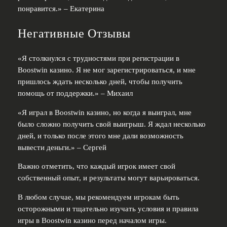
понравится.» – Екатерина
Негативные Отзывы
«Я столкнулся с трудностями при регистрации в
Boostwin казино. Я не мог зарегистрироваться, и мне
пришлось ждать несколько дней, чтобы получить
помощь от поддержки.» – Михаил
«Я играл в Boostwin казино, но когда я выиграл, мне
было сложно получить свой выигрыш. Я ждал несколько
дней, и только после этого мне дали возможность
вывести деньги.» – Сергей
Важно отметить, что каждый игрок имеет свой
собственный опыт, и результаты могут варьироваться.
В любом случае, мы рекомендуем игрокам быть
осторожными и тщательно изучать условия и правила
игры в Boostwin казино перед началом игры.