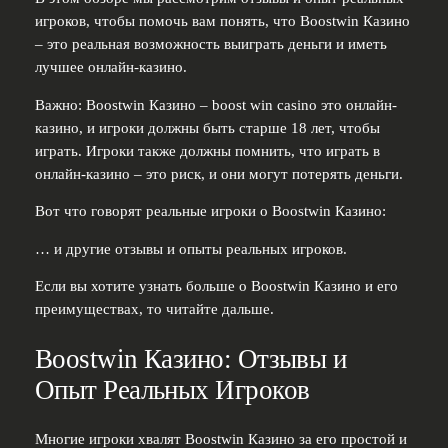
игроков, чтобы помочь вам понять, что Boostwin Казино
– это реальная возможность выиграть деньги и иметь
лучшее онлайн-казино.
Важно: Boostwin Казино – boost win casino это онлайн-
казино, и игроки должны быть старше 18 лет, чтобы
играть. Игроки также должны помнить, что играть в
онлайн-казино – это риск, и они могут потерять деньги.
Вот что говорят реальные игроки о Boostwin Казино:
… и другие отзывы и опыты реальных игроков.
Если вы хотите узнать больше о Boostwin Казино и его
преимуществах, то читайте дальше.
Boostwin Казино: Отзывы и
Опыт Реальных Игроков
Многие игроки хвалят Boostwin Казино за его простой и