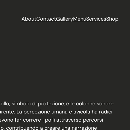
About
Contact
Gallery
Menu
Services
Shop
pollo, simbolo di protezione, e le colonne sonore
arente. La percezione umana e avicola ha radici
vono far correre i polli attraverso percorsi
ico, contribuendo a creare una narrazione