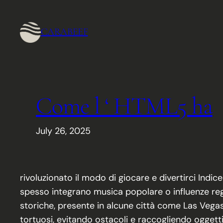
Skip
to
CARABEEF
content
Come l ‘ HTML5 ha
July 26, 2025
rivoluzionato il modo di giocare e divertirci Indi
spesso integrano musica popolare o influenze regi
storiche, presente in alcune città come Las Vegas 
tortuosi, evitando ostacoli e raccogliendo oggett