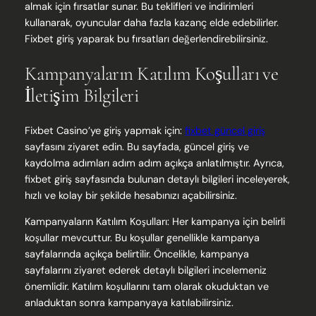
almak için fırsatlar sunar. Bu teklifleri ve indirimleri
kullanarak, oyuncular daha fazla kazanç elde edebilirler.
Fixbet giriş yaparak bu fırsatları değerlendirebilirsiniz.
Kampanyaların Katılım Koşulları ve
İletişim Bilgileri
Fixbet Casino’ye giriş yapmak için:
fixbet güncel giriş
sayfasını ziyaret edin. Bu sayfada, güncel giriş ve
kaydolma adımları adım adım açıkça anlatılmıştır. Ayrıca,
fixbet giriş sayfasında bulunan detaylı bilgileri inceleyerek,
hızlı ve kolay bir şekilde hesabınızı açabilirsiniz.
Kampanyaların Katılım Koşulları: Her kampanya için belirli
koşullar mevcuttur. Bu koşullar genellikle kampanya
sayfalarında açıkça belirtilir. Öncelikle, kampanya
sayfalarını ziyaret ederek detaylı bilgileri incelemeniz
önemlidir. Katılım koşullarını tam olarak okuduktan ve
anladuktan sonra kampanyaya katılabilirsiniz.