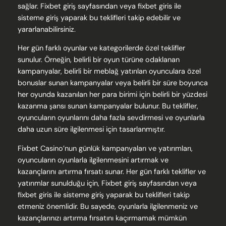
sağlar. Fixbet giriş sayfasından veya fixbet giris ile
sisteme giriş yaparak bu teklifleri takip edebilir ve
yararlanabilirsiniz.
Her gün farklı oyunlar ve kategorilerde özel teklifler
sunulur. Örneğin, belirli bir oyun türüne odaklanan
kampanyalar, belirli bir meblağ yatırılan oyunculara özel
bonuslar sunan kampanyalar veya belirli bir süre boyunca
her oyunda kazanılan her para birimi için belirli bir yüzdesi
kazanma şansı sunan kampanyalar bulunur. Bu teklifler,
oyuncuların oyunlarını daha fazla sevdirmesi ve oyunlarla
daha uzun süre ilgilenmesi için tasarlanmıştır.
Fixbet Casino’nun günlük kampanyaları ve yatırımları,
oyuncuların oyunlarla ilgilenmesini artırmak ve
kazançlarını artırma fırsatı sunar. Her gün farklı teklifler ve
yatırımlar sunulduğu için, Fixbet giriş sayfasından veya
fixbet giris ile sisteme giriş yaparak bu teklifleri takip
etmeniz önemlidir. Bu sayede, oyunlarla ilgilenmeniz ve
kazançlarınızı artırma fırsatını kaçırmamak mümkün