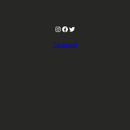
Instagram
Facebook
Twitter
Carabeef