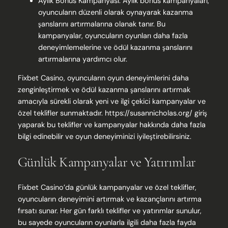
Aylık Bonus Kampanyası: Aylık bonus kampanyaları,
oyuncuların düzenli olarak oynayarak kazanma
şanslarını artırmalarına olanak tanır. Bu
kampanyalar, oyuncuların oyunları daha fazla
deneyimlemelerine ve ödül kazanma şanslarını
artırmalarına yardımcı olur.
Fixbet Casino, oyuncuların oyun deneyimlerini daha
zenginleştirmek ve ödül kazanma şanslarını artırmak
amacıyla sürekli olarak yeni ve ilgi çekici kampanyalar ve
özel teklifler sunmaktadır. https://susannicholas.org/ giriş
yaparak bu teklifler ve kampanyalar hakkında daha fazla
bilgi edinebilir ve oyun deneyiminizi iyileştirebilirsiniz.
Günlük Kampanyalar ve Yatırımlar
Fixbet Casino’da günlük kampanyalar ve özel teklifler,
oyuncuların deneyimini artırmak ve kazançlarını artırma
fırsatı sunar. Her gün farklı teklifler ve yatırımlar sunulur,
bu sayede oyuncuların oyunlarla ilgili daha fazla fayda