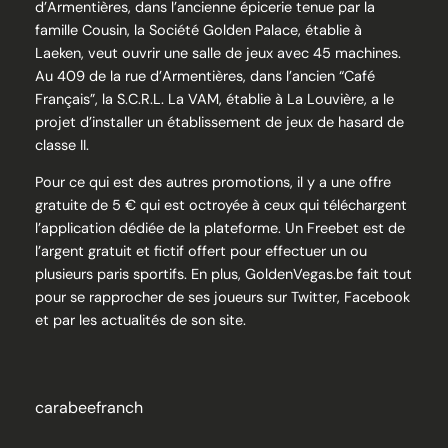
d’Armentières, dans l’ancienne épicerie tenue par la
famille Cousin, la Société Golden Palace, établie à
Laeken, veut ouvrir une salle de jeux avec 45 machines.
Au 409 de la rue d’Armentières, dans l’ancien “Café
Français”, la S.C.R.L. La VAM, établie à La Louvière, a le
projet d’installer un établissement de jeux de hasard de
classe II.
Pour ce qui est des autres promotions, il y a une offre
gratuite de 5 € qui est octroyée à ceux qui téléchargent
l’application dédiée de la plateforme. Un Freebet est de
l’argent gratuit et fictif offert pour effectuer un ou
plusieurs paris sportifs. En plus, GoldenVegas.be fait tout
pour se rapprocher de ses joueurs sur Twitter, Facebook
et par les actualités de son site.
carabeefranch