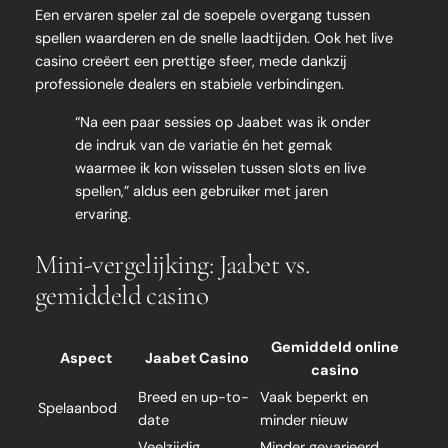
Een ervaren speler zal de soepele overgang tussen
spellen waarderen en de snelle laadtijden. Ook het live
casino creëert een prettige sfeer, mede dankzij
professionele dealers en stabiele verbindingen.
“Na een paar sessies op Jaabet was ik onder
de indruk van de variatie én het gemak
waarmee ik kon wisselen tussen slots en live
spellen,” aldus een gebruiker met jaren
ervaring.
Mini-vergelijking: Jaabet vs.
gemiddeld casino
Gemiddeld online
Aspect
Jaabet Casino
casino
Breed en up-to-
Vaak beperkt en
Spelaanbod
date
minder nieuw
Veelzijdig,
Minder gevarieerd,