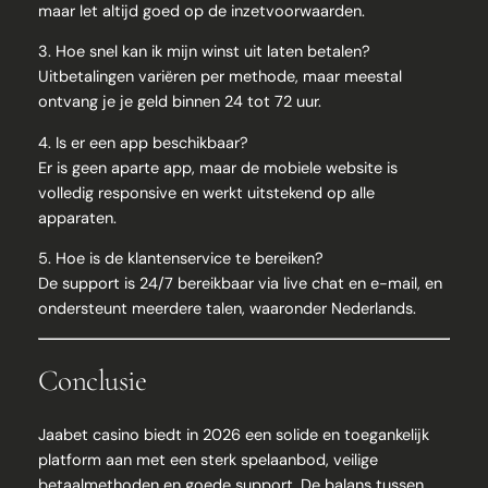
maar let altijd goed op de inzetvoorwaarden.
3. Hoe snel kan ik mijn winst uit laten betalen?
Uitbetalingen variëren per methode, maar meestal
ontvang je je geld binnen 24 tot 72 uur.
4. Is er een app beschikbaar?
Er is geen aparte app, maar de mobiele website is
volledig responsive en werkt uitstekend op alle
apparaten.
5. Hoe is de klantenservice te bereiken?
De support is 24/7 bereikbaar via live chat en e-mail, en
ondersteunt meerdere talen, waaronder Nederlands.
Conclusie
Jaabet casino biedt in 2026 een solide en toegankelijk
platform aan met een sterk spelaanbod, veilige
betaalmethoden en goede support. De balans tussen