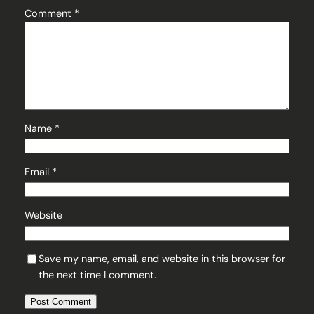
Comment
*
Name
*
Email
*
Website
Save my name, email, and website in this browser for
the next time I comment.