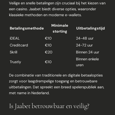
Veilige en snelle betalingen zijn cruciaal bij het kiezen van
een casino. Jaabet biedt diverse opties, waaronder
klassieke methoden en moderne e-wallets.
Minimale
Betalingsmethode
Uitbetalingstijd
storting
iDEAL
€10
24-48 uur
Creditcard
€10
24-72 uur
Skrill
€20
Binnen 24 uur
Binnen enkele
Trustly
€10
uren
De combinatie van traditionele en digitale betaalopties
zorgt voor laagdrempelige toegang en betrouwbare
uitbetalingen. Dat spreekt een breed spelerspubliek aan,
met name in Nederland.
Is Jaabet betrouwbaar en veilig?