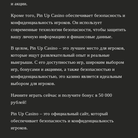
и акции.
Кроме того, Pin Up Casino обеспечивает безопасность и
конфиденциальность игроков. Он использует
современные технологии безопасности, чтобы защитить
вашу личную информацию и финансовые данные.
В целом, Pin Up Casino – это лучшее место для игроков,
которые ищут развлекательный опыт и реальные
выигрыши. С его доступностью игр, широким выбором
игр, бонусами и акциями, а также безопасностью и
конфиденциальностью, это казино является идеальным
выбором для игроков.
Начните играть сейчас и получите бонус в 50 000
рублей!
Pin Up Casino – это официальный сайт, который
обеспечивает безопасность и конфиденциальность
игроков.