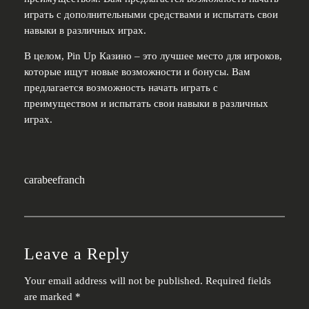
играть с дополнительными средствами и испытать свои
навыки в различных играх.
В целом, Pin Up Казино – это лучшее место для игроков,
которые ищут новые возможности и бонусы. Вам
предлагается возможность начать играть с
преимуществом и испытать свои навыки в различных
играх.
carabeefranch
Leave a Reply
Your email address will not be published.
Required fields
are marked
*