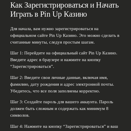
Как Зарегистрироваться и Начать
Играть в Pin Up Казино
Для начала, вам нужно зарегистрироваться на
официальном сайте Pin Up Казино. Это можно сделать в
считанные минуты, следуя простым шагам.
Шаг 1: Перейдите на официальный сайт Pin Up Казино.
Введите адрес в браузере и нажмите на кнопку
“Зарегистрироваться”.
Шаг 2: Введите свои личные данные, включая имя,
фамилию, дату рождения и адрес электронной почты.
Убедитесь, что все поля заполнены корректно.
Шаг 3: Создайте пароль для вашего аккаунта. Пароль
должен быть сложным и содержать как минимум 8
символов.
Шаг 4: Нажмите на кнопку “Зарегистрироваться” и ваш