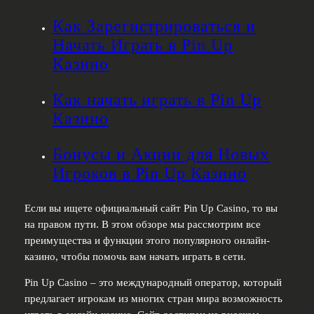
Как Зарегистрироваться и
Начать Играть в Pin Up
Казино
Как начать играть в Pin Up
Казино
Бонусы и Акции для Новых
Игроков в Pin Up Казино
Если вы ищете официальный сайт Pin Up Casino, то вы
на правом пути. В этом обзоре мы рассмотрим все
преимущества и функции этого популярного онлайн-
казино, чтобы помочь вам начать играть в сети.
Pin Up Casino – это международный оператор, который
предлагает игрокам из многих стран мира возможность