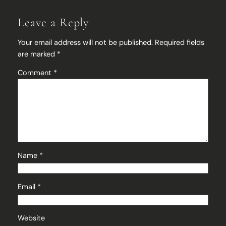
Leave a Reply
Your email address will not be published.
Required fields
are marked
*
Comment
*
Name
*
Email
*
Website