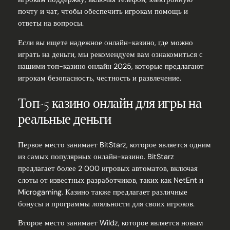
почту и чат, чтобы обеспечить игрокам помощь и
ответы на вопросы.
Если вы ищете надежное онлайн-казино, где можно
играть на деньги, мы рекомендуем вам ознакомиться с
нашими топ-казино онлайн 2025, которые предлагают
игрокам безопасность, честность и развлечение.
Топ-5 казино онлайн для игры на
реальные деньги
Первое место занимает BitStarz, которое является одним
из самых популярных онлайн-казино. BitStarz
предлагает более 2 000 игровых автоматов, включая
слоты от известных разработчиков, таких как NetEnt и
Microgaming. Казино также предлагает различные
бонусы и программы лояльности для своих игроков.
Второе место занимает Wildz, которое является новым