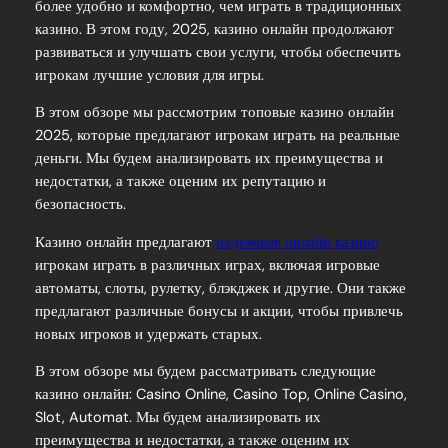
более удобно и комфортно, чем играть в традиционных
казино. В этом году, 2025, казино онлайн продолжают
развиваться и улучшать свои услуги, чтобы обеспечить
игрокам лучшие условия для игры.
В этом обзоре мы рассмотрим топовые казино онлайн
2025, которые предлагают игрокам играть на реальные
деньги. Мы будем анализировать их преимущества и
недостатки, а также оценим их репутацию и
безопасность.
Казино онлайн предлагают
надежные онлайн казино
игрокам играть в различных играх, включая игровые
автоматы, слоты, рулетку, блэкджек и другие. Они также
предлагают различные бонусы и акции, чтобы привлечь
новых игроков и удержать старых.
В этом обзоре мы будем рассматривать следующие
казино онлайн: Casino Online, Casino Top, Online Casino,
Slot, Automat. Мы будем анализировать их
преимущества и недостатки, а также оценим их