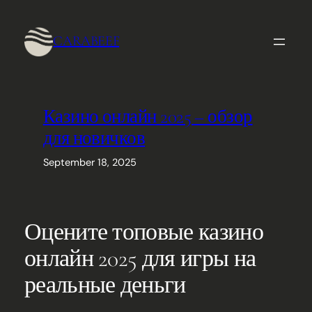
Skip
to
CARABEEF
content
Казино онлайн 2025 – обзор
для новичков
September 18, 2025
Оцените топовые казино
онлайн 2025 для игры на
реальные деньги