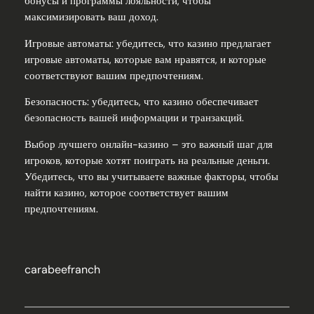
бонусы и программы лояльности, чтобы
максимизировать ваш доход.
Игровые автоматы: убедитесь, что казино предлагает
игровые автоматы, которые вам нравятся, и которые
соответствуют вашим предпочтениям.
Безопасность: убедитесь, что казино обеспечивает
безопасность вашей информации и транзакций.
Выбор лучшего онлайн-казино – это важный шаг для
игроков, которые хотят поиграть на реальные деньги.
Убедитесь, что вы учитываете важные факторы, чтобы
найти казино, которое соответствует вашим
предпочтениям.
carabeefranch