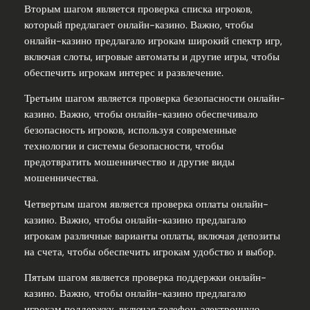
Вторым шагом является проверка списка игроков,
который предлагает онлайн-казино. Важно, чтобы
онлайн-казино предлагало игрокам широкий спектр игр,
включая слоты, игровые автоматы и другие игры, чтобы
обеспечить игрокам интерес и развлечение.
Третьим шагом является проверка безопасности онлайн-
казино. Важно, чтобы онлайн-казино обеспечивало
безопасность игроков, используя современные
технологии и системы безопасности, чтобы
предотвратить мошенничество и другие виды
мошенничества.
Четвертым шагом является проверка оплаты онлайн-
казино. Важно, чтобы онлайн-казино предлагало
игрокам различные варианты оплаты, включая депозиты
на счета, чтобы обеспечить игрокам удобство и выбор.
Пятым шагом является проверка поддержки онлайн-
казино. Важно, чтобы онлайн-казино предлагало
игрокам поддержку, включая телефон, электронную