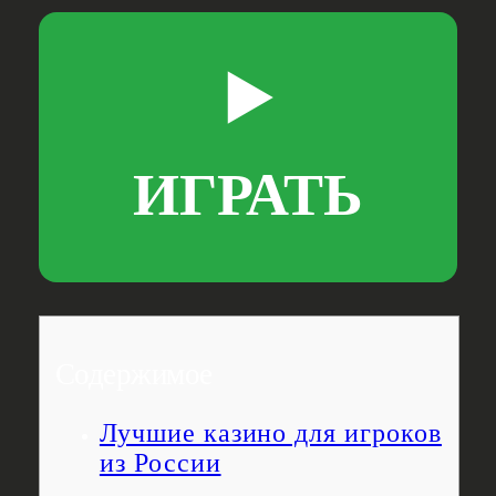
▶️
ИГРАТЬ
Содержимое
Лучшие казино для игроков
из России