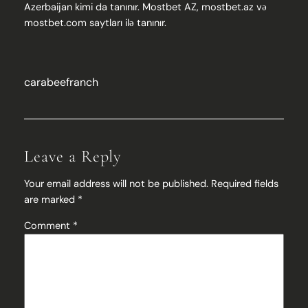
Azerbaijan kimi da tanınır. Mostbet AZ, mostbet.az və
mostbet.com saytları ilə tanınır.
carabeefranch
Leave a Reply
Your email address will not be published.
Required fields
are marked
*
Comment
*