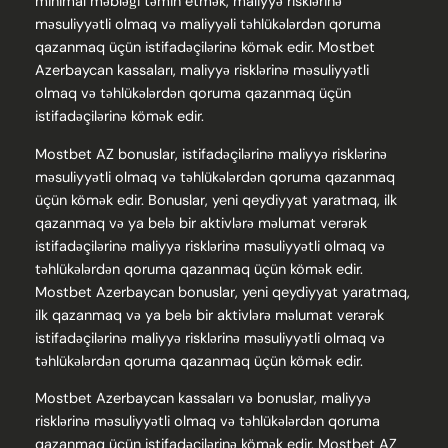
minimal məbləği təmin etmək, maliyyə risklərinə
məsuliyyətli olmaq və maliyyəli təhlükələrdən qoruma
qazanmaq üçün istifadəçilərinə kömək edir. Mostbet
Azerbaycan kassaları, maliyyə risklərinə məsuliyyətli
olmaq və təhlükələrdən qoruma qazanmaq üçün
istifadəçilərinə kömək edir.
Mostbet AZ bonuslar, istifadəçilərinə maliyyə risklərinə
məsuliyyətli olmaq və təhlükələrdən qoruma qazanmaq
üçün kömək edir. Bonuslar, yeni qeydiyyat yaratmaq, ilk
qazanmaq və ya belə bir aktivlərə məlumat verərək
istifadəçilərinə maliyyə risklərinə məsuliyyətli olmaq və
təhlükələrdən qoruma qazanmaq üçün kömək edir.
Mostbet Azerbaycan bonuslar, yeni qeydiyyat yaratmaq,
ilk qazanmaq və ya belə bir aktivlərə məlumat verərək
istifadəçilərinə maliyyə risklərinə məsuliyyətli olmaq və
təhlükələrdən qoruma qazanmaq üçün kömək edir.
Mostbet Azerbaycan kassaları və bonuslar, maliyyə
risklərinə məsuliyyətli olmaq və təhlükələrdən qoruma
qazanmaq üçün istifadəçilərinə kömək edir. Mostbet AZ