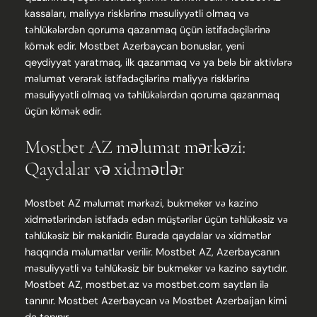
kassaları, maliyyə risklərinə məsuliyyətli olmaq və
təhlükələrdən qoruma qazanmaq üçün istifadəçilərinə
kömək edir. Mostbet Azerbaycan bonuslar, yeni
qeydiyyat yaratmaq, ilk qazanmaq və ya belə bir aktivlərə
məlumat verərək istifadəçilərinə maliyyə risklərinə
məsuliyyətli olmaq və təhlükələrdən qoruma qazanmaq
üçün kömək edir.
Mostbet AZ məlumat mərkəzi:
Qaydalar və xidmətlər
Mostbet AZ məlumat mərkəzi, bukmeker və kazino
xidmətlərindən istifadə edən müştərilər üçün təhlükəsiz və
təhlükəsiz bir məkanidir. Burada qaydalar və xidmətlər
haqqında məlumatlar verilir. Mostbet AZ, Azerbaycanın
məsuliyyətli və təhlükəsiz bir bukmeker və kazino saytıdır.
Mostbet AZ, mostbet.az və mostbet.com saytları ilə
tanınır. Mostbet Azerbaycan və Mostbet Azerbaijan kimi