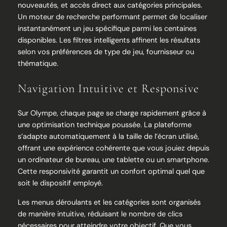
nouveautés, et accès direct aux catégories principales.
Un moteur de recherche performant permet de localiser
instantanément un jeu spécifique parmi les centaines
disponibles. Les filtres intelligents affinent les résultats
selon vos préférences de type de jeu, fournisseur ou
thématique.
Navigation Intuitive et Responsive
Sur Olympe, chaque page se charge rapidement grâce à
une optimisation technique poussée. La plateforme
s’adapte automatiquement à la taille de l’écran utilisé,
offrant une expérience cohérente que vous jouiez depuis
un ordinateur de bureau, une tablette ou un smartphone.
Cette responsivité garantit un confort optimal quel que
soit le dispositif employé.
Les menus déroulants et les catégories sont organisés
de manière intuitive, réduisant le nombre de clics
nécessaires pour atteindre votre objectif. Que vous