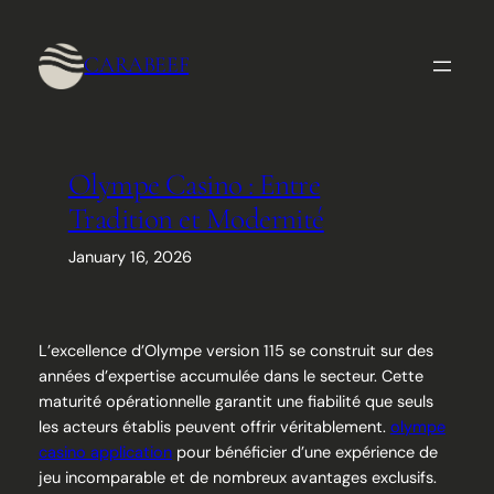
Skip
to
CARABEEF
content
Olympe Casino : Entre
Tradition et Modernité
January 16, 2026
L’excellence d’Olympe version 115 se construit sur des
années d’expertise accumulée dans le secteur. Cette
maturité opérationnelle garantit une fiabilité que seuls
les acteurs établis peuvent offrir véritablement.
olympe
casino application
pour bénéficier d’une expérience de
jeu incomparable et de nombreux avantages exclusifs.