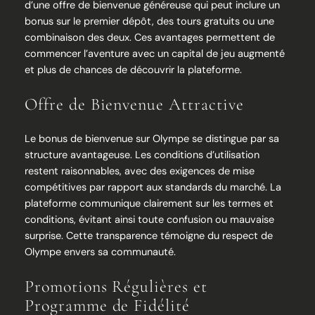
d’une offre de bienvenue généreuse qui peut inclure un
bonus sur le premier dépôt, des tours gratuits ou une
combinaison des deux. Ces avantages permettent de
commencer l’aventure avec un capital de jeu augmenté
et plus de chances de découvrir la plateforme.
Offre de Bienvenue Attractive
Le bonus de bienvenue sur Olympe se distingue par sa
structure avantageuse. Les conditions d’utilisation
restent raisonnables, avec des exigences de mise
compétitives par rapport aux standards du marché. La
plateforme communique clairement sur les termes et
conditions, évitant ainsi toute confusion ou mauvaise
surprise. Cette transparence témoigne du respect de
Olympe envers sa communauté.
Promotions Régulières et
Programme de Fidélité