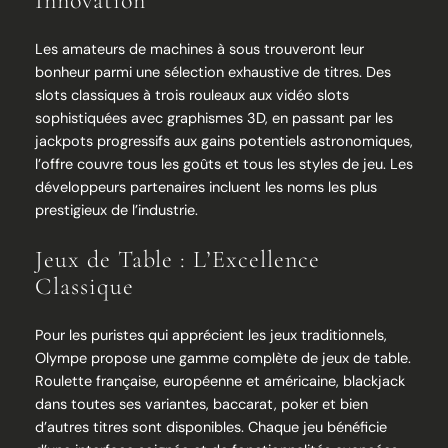
Innovation
Les amateurs de machines à sous trouveront leur
bonheur parmi une sélection exhaustive de titres. Des
slots classiques à trois rouleaux aux vidéo slots
sophistiquées avec graphismes 3D, en passant par les
jackpots progressifs aux gains potentiels astronomiques,
l’offre couvre tous les goûts et tous les styles de jeu. Les
développeurs partenaires incluent les noms les plus
prestigieux de l’industrie.
Jeux de Table : L’Excellence
Classique
Pour les puristes qui apprécient les jeux traditionnels,
Olympe propose une gamme complète de jeux de table.
Roulette française, européenne et américaine, blackjack
dans toutes ses variantes, baccarat, poker et bien
d’autres titres sont disponibles. Chaque jeu bénéficie