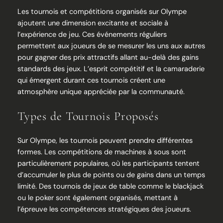
Les tournois et compétitions organisés sur Olympe
ajoutent une dimension excitante et sociale à
l’expérience de jeu. Ces événements réguliers
permettent aux joueurs de se mesurer les uns aux autres
pour gagner des prix attractifs allant au-delà des gains
standards des jeux. L’esprit compétitif et la camaraderie
qui émergent durant ces tournois créent une
atmosphère unique appréciée par la communauté.
Types de Tournois Proposés
Sur Olympe, les tournois peuvent prendre différentes
formes. Les compétitions de machines à sous sont
particulièrement populaires, où les participants tentent
d’accumuler le plus de points ou de gains dans un temps
limité. Des tournois de jeux de table comme le blackjack
ou le poker sont également organisés, mettant à
l’épreuve les compétences stratégiques des joueurs.