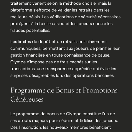
traitement varient selon la méthode choisie, mais la
plateforme s’efforce de valider les retraits dans les
meilleurs délais. Les vérifications de sécurité nécessaires
protègent à la fois le casino et les joueurs contre les
fraudes potentielles.
Les limites de dépôt et de retrait sont clairement
communiquées, permettant aux joueurs de planifier leur
gestion financière en toute connaissance de cause.
Olympe n’impose pas de frais cachés sur les
transactions, une transparence appréciée qui évite les
surprises désagréables lors des opérations bancaires.
Programme de Bonus et Promotions
Généreuses
Le programme de bonus de Olympe constitue l’un de
ses atouts majeurs pour séduire et fidéliser les joueurs.
Dès l’inscription, les nouveaux membres bénéficient