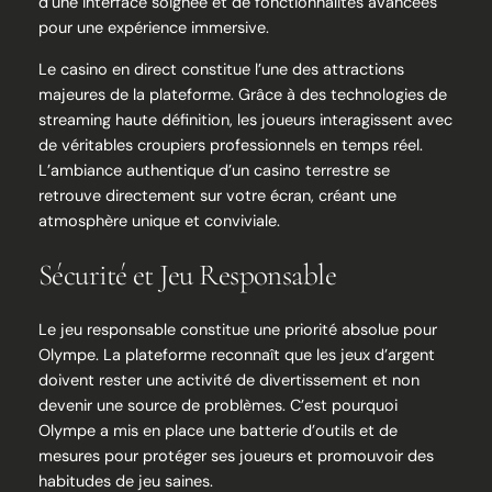
d’une interface soignée et de fonctionnalités avancées
pour une expérience immersive.
Le casino en direct constitue l’une des attractions
majeures de la plateforme. Grâce à des technologies de
streaming haute définition, les joueurs interagissent avec
de véritables croupiers professionnels en temps réel.
L’ambiance authentique d’un casino terrestre se
retrouve directement sur votre écran, créant une
atmosphère unique et conviviale.
Sécurité et Jeu Responsable
Le jeu responsable constitue une priorité absolue pour
Olympe. La plateforme reconnaît que les jeux d’argent
doivent rester une activité de divertissement et non
devenir une source de problèmes. C’est pourquoi
Olympe a mis en place une batterie d’outils et de
mesures pour protéger ses joueurs et promouvoir des
habitudes de jeu saines.