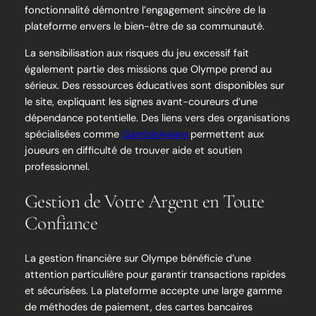
fonctionnalité démontre l’engagement sincère de la
plateforme envers le bien-être de sa communauté.
La sensibilisation aux risques du jeu excessif fait
également partie des missions que Olympe prend au
sérieux. Des ressources éducatives sont disponibles sur
le site, expliquant les signes avant-coureurs d’une
dépendance potentielle. Des liens vers des organisations
spécialisées comme
GambleAware
permettent aux
joueurs en difficulté de trouver aide et soutien
professionnel.
Gestion de Votre Argent en Toute
Confiance
La gestion financière sur Olympe bénéficie d’une
attention particulière pour garantir transactions rapides
et sécurisées. La plateforme accepte une large gamme
de méthodes de paiement, des cartes bancaires