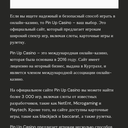
Если вы ищете надежный и безопасный способ играть в
онлайн-казино, то Pin Up Casino – ваш выбор. Это
официальный сайт, который предлагает игрокам
широкий спектр игр, включая слоты, карточные игры и
рулетку.
Pin Up Casino – это международная онлайн-казино,
которая была основана в 2016 году. Сайт имеет
лицензию на игорный бизнес, выдана в Куртрахе, и
является членом международной ассоциации онлайн-
казино.
На официальном сайте Pin Up Casino вы можете найти
более 3 000 игр, включая слоты от известных
разработчиков, такие как NetEnt, Microgaming и
Playtech. Кроме того, на сайте доступны карточные
игры, такие как blackjack и baccarat, а также рулетка.
Pin Up Casino предлагает игрокам несколько способов