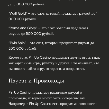
до 5 000 000 рублей.
“Wolf Gold” – это слот, который предлагает payout до 1
000 000 рублей.
“Rome and Glory” – это слот, который предлагает
payout до 500 000 рублей.
“Twin Spin” – это слот, который предлагает payout до
200 000 рублей.
Кроме того, Pin Up Casino предлагает другие игры, такие
как карточные игры, рулетку и другие. Это означает, что
вы можете найти игру, которая вам понравится.
Пayout и Промокоды
Pin Up Casino предлагает различные payout и
промокоды, которые могут быть интересны вам.
Например, в Pin Up Casino есть программа лояльности,