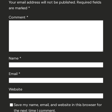
Your email address will not be published.
Required fields
are marked
*
Comment
*
Name
*
Email
*
Website
Save my name, email, and website in this browser for
the next time I comment.