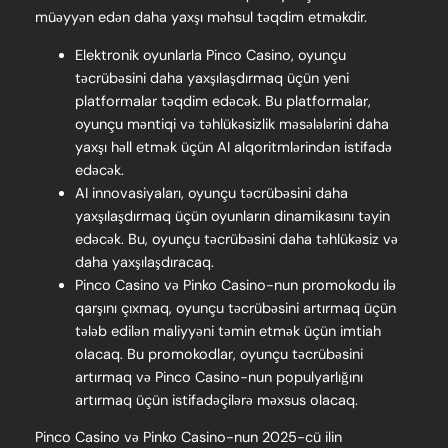
müəyyən edən daha yaxşı məhsul təqdim etməkdir.
Elektronik oyunlarla Pinco Casino, oyunçu
təcrübəsini daha yaxşılaşdırmaq üçün yeni
platformalar təqdim edəcək. Bu platformalar,
oyunçu məntiqi və təhlükəsizlik məsələlərini daha
yaxşı həll etmək üçün AI alqoritmlərindən istifadə
edəcək.
AI innovasiyaları, oyunçu təcrübəsini daha
yaxşılaşdırmaq üçün oyunların dinamikasını təyin
edəcək. Bu, oyunçu təcrübəsini daha təhlükəsiz və
daha yaxşılaşdıracaq.
Pinco Casino və Pinko Casino-nun promokodu ilə
qarşını çıxmaq, oyunçu təcrübəsini artırmaq üçün
tələb edilən maliyyəni təmin etmək üçün imtiah
olacaq. Bu promokodlar, oyunçu təcrübəsini
artırmaq və Pinco Casino-nun populyarlığını
artırmaq üçün istifadəçilərə məxsus olacaq.
Pinco Casino və Pinko Casino-nun 2025-cü ilin