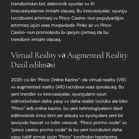
trendlərindən biri, elektronik oyunlar və AI
innovasiyalarının imtiahı olacaq. Bu innovasiyalar, oyunçu
təcrübəsini artırmaq və Pinco Casino-nun populyarlığını
artırmaq üçün əsas məqsədədir. Pinko az və Pinco
Casino-nun promokodu ilə qarşını çıxmaq da bu
trendlərin imtiahı olacaq.
Virtual Reality və Augmented Reality
Daxil edilməsi
2025-cü ilin “Pinco Online Kazino”-da virtual reality (VR)
və augmented reality (AR) təcrübəsi əsas qurulacaq. Bu
yeni trendlər və innovasiyalar, oyunçuların oyun
xidmətlərindən daha yaxşı və daha realist təcrübə ala bilər.
“Pinco” adlı online kazino, bu yeni tehnologiyaların daxil
edilməsində öncu kimi yer alacaq və oyunçulara yeni bir
seviyədə hazzat və təlim verəcək. “Pinco promo code” və
“pinco casino promo code” ilə bu yeni təcrübələri daha
yaxşı təklif etmək üçün “Pinco” tərəfindən hazırlanmış