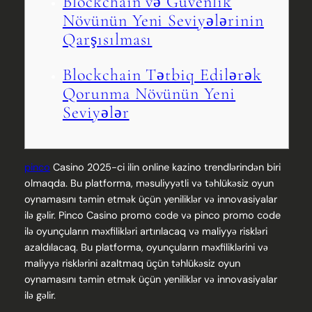
Blockchain və Güvenlik
Növünün Yeni Seviyələrinin
Qarşısılması
Blockchain Tətbiq Edilərək
Qorunma Növünün Yeni
Seviyələr
pinco
Casino 2025-ci ilin online kazino trendlərindən biri
olmaqda. Bu platforma, məsuliyyətli və təhlükəsiz oyun
oynamasını təmin etmək üçün yeniliklər və innovasiyalar
ilə gəlir. Pinco Casino promo code və pinco promo code
ilə oyunçuların məxfilikləri artırılacaq və maliyyə riskləri
azaldılacaq. Bu platforma, oyunçuların məxfiliklərini və
maliyyə risklərini azaltmaq üçün təhlükəsiz oyun
oynamasını təmin etmək üçün yeniliklər və innovasiyalar
ilə gəlir.