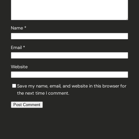
Name
*
Email
*
Website
Save my name, email, and website in this browser for
the next time I comment.