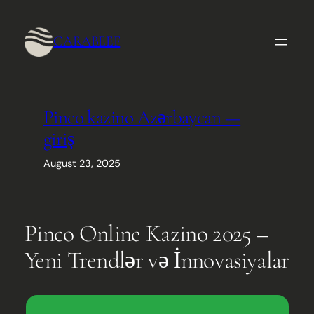
Skip
to
CARABEEF
content
Pinco kazino Azərbaycan —
giriş
August 23, 2025
Pinco Online Kazino 2025 –
Yeni Trendlər və İnnovasiyalar