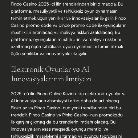
Pinco Casino 2025-ci ilin trendlərindən biri olmaqda. Bu
platforma, məsuliyyətli və təhlükəsiz oyun oynamasını
təmin etmək üçün yeniliklər və innovasiyalar ilə gəlir. Pinco
Casino promo code və pinco promo code ilə oyunçuların
məxfilikləri artırılacaq və maliyyə riskləri azaldılacaq. Bu
platforma, oyunçuların məxfiliklərini və maliyyə risklərini
azaltmaq üçün təhlükəsiz oyun oynamasını təmin etmək
üçün yeniliklər və innovasiyalar ilə gəlir.
Elektronik Oyunlar və AI
İnnovasiyalarının İmtiyazı
2025-cü ilin Pinco Online Kazino-da elektronik oyunlar və
AI innovasiyaların əhəmiyyəti artıq daha da artırılacaq.
Pinko az və Pinco Casino-nun yeni trendlərindən biri bu
trenddir. Pinco Casino və Pinko Casino-nun promokodu
ilə qarşını çıxmaq da bu trendlərin imtiahı olacaq. Bu
innovasiyaların əsas məqsədi, oyunçu məntiqi və
təhlükəsizlik məsələlərini artırmaq və oyunçu təcrübəsini