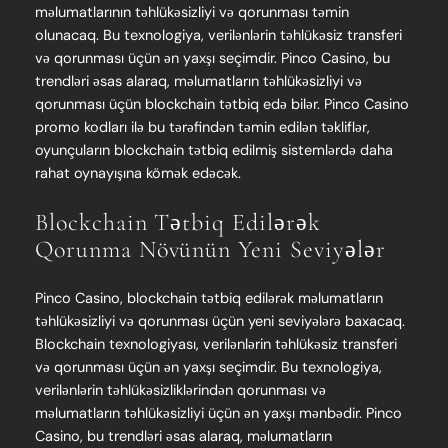
məlumatlarının təhlükəsizliyi və qorunması təmin
olunacaq. Bu texnologiya, verilənlərin təhlükəsiz transferi
və qorunması üçün ən yaxşı seçimdir. Pinco Casino, bu
trendləri əsas alaraq, məlumatların təhlükəsizliyi və
qorunması üçün blockchain tətbiq edə bilər. Pinco Casino
promo kodları ilə bu tərəfindən təmin edilən təkliflər,
oyunçuların blockchain tətbiq edilmiş sistemlərdə daha
rahat oynayışına kömək edəcək.
Blockchain Tətbiq Edilərək
Qorunma Növünün Yeni Seviyələr
Pinco Casino, blockchain tətbiq edilərək məlumatların
təhlükəsizliyi və qorunması üçün yeni seviyələrə baxacaq.
Blockchain texnologiyası, verilənlərin təhlükəsiz transferi
və qorunması üçün ən yaxşı seçimdir. Bu texnologiya,
verilənlərin təhlükəsizliklərindən qorunması və
məlumatların təhlükəsizliyi üçün ən yaxşı mənbədir. Pinco
Casino, bu trendləri əsas alaraq, məlumatların