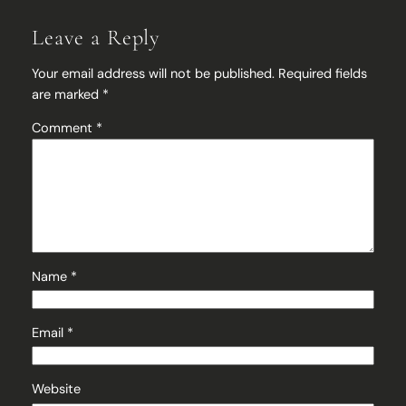
Leave a Reply
Your email address will not be published.
Required fields
are marked
*
Comment
*
Name
*
Email
*
Website