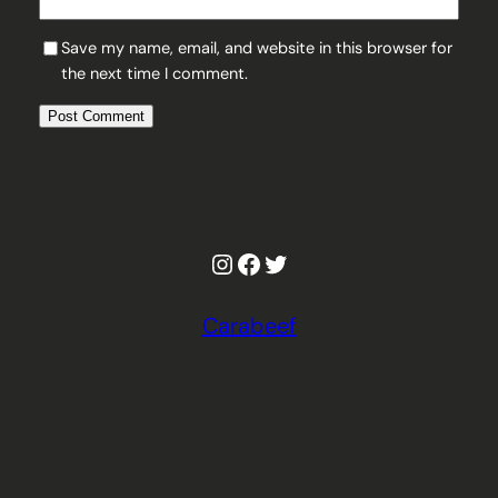
Save my name, email, and website in this browser for
the next time I comment.
Instagram
Facebook
Twitter
Carabeef