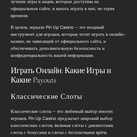
лучшие игры и акции, которые доступны на
официальном сайте, и начать играть в них, не теряя
времени.
В целом, зеркало Pin Up Casino – это мощный
инструмент для игроков, которые хотят играть в онлайн-
казино, не зависящий от официального сайта, и
обеспечивать дополнительную безопасность и
конфиденциальность вашей информации.
Играть Онлайн: Какие Игры и
Какие Payouts
Классические Слоты
Классические слоты – это любимый выбор многих
игроков. Pin Up Casino предлагает широкий выбор
классических слотов, включая слоты с джекпотами,
слоты с бонусами и слоты с бесплатными spins.