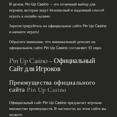
В целом, Pin Up Casino – это отличный выбор для
игроков, которые ищут безопасный и надежный способ
играть в онлайн-казино.
Зарегистрируйтесь на официальном сайте Pin Up Casino
и начните играть!
Обратите внимание, что минимальный депозит на
официальном сайте Pin Up Casino составляет 10 евро.
Pin Up Casino – Официальный
Сайт для Игроков
Преимущества официального
сайта Pin Up Casino
Официальный сайт Pin Up Casino предлагает игрокам
множество преимуществ. В частности, на этом сайте вы
можете: