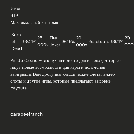
Игра
RTP
Максимальный выигрыш
Book
25
Fire
20
20
of
96.21%
96.15%
Reactoonz
96.11%
000x
Joker
000x
000
Dead
Pin Up Casino – это лучшее место для игроков, которые
ищут новые возможности для игры и получения
выигрыша. Вам доступны классические слоты, видео
слоты и другие игры, которые предлагают высокие
payouts.
carabeefranch