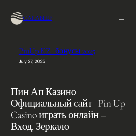
Skip
to
CARABEEF
content
PinUp KZ : бонусы 2025
July 27, 2025
Пин Ап Казино
Официальный сайт | Pin Up
Casino играть онлайн –
Вход, Зеркало