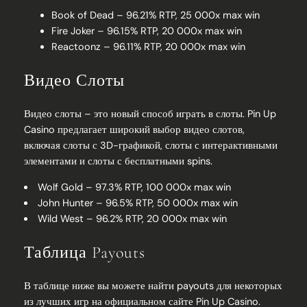
Book of Dead – 96.21% RTP, 25 000x max win
Fire Joker – 96.15% RTP, 20 000x max win
Reactoonz – 96.11% RTP, 20 000x max win
Видео Слоты
Видео слоты – это новый способ играть в слоты. Pin Up
Casino предлагает широкий выбор видео слотов,
включая слоты с 3D-графикой, слоты с интерактивными
элементами и слоты с бесплатными spins.
Wolf Gold – 97.3% RTP, 100 000x max win
John Hunter – 96.5% RTP, 50 000x max win
Wild West – 96.2% RTP, 20 000x max win
Таблица Payouts
В таблице ниже вы можете найти payouts для некоторых
из лучших игр на официальном сайте Pin Up Casino.