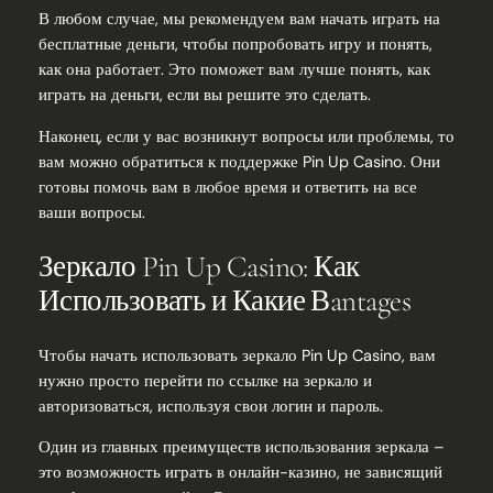
В любом случае, мы рекомендуем вам начать играть на
бесплатные деньги, чтобы попробовать игру и понять,
как она работает. Это поможет вам лучше понять, как
играть на деньги, если вы решите это сделать.
Наконец, если у вас возникнут вопросы или проблемы, то
вам можно обратиться к поддержке Pin Up Casino. Они
готовы помочь вам в любое время и ответить на все
ваши вопросы.
Зеркало Pin Up Casino: Как
Использовать и Какие Вantages
Чтобы начать использовать зеркало Pin Up Casino, вам
нужно просто перейти по ссылке на зеркало и
авторизоваться, используя свои логин и пароль.
Один из главных преимуществ использования зеркала –
это возможность играть в онлайн-казино, не зависящий