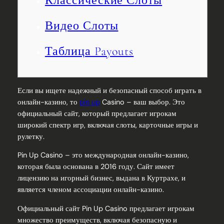
Классические Слоты
Видео Слоты
Таблица Payouts
Если вы ищете надежный и безопасный способ играть в
онлайн-казино, то
pin up
Casino – ваш выбор. Это
официальный сайт, который предлагает игрокам
широкий спектр игр, включая слоты, карточные игры и
рулетку.
Pin Up Casino – это международная онлайн-казино,
которая была основана в 2016 году. Сайт имеет
лицензию на игорный бизнес, выдана в Куртрахе, и
является членом ассоциации онлайн-казино.
Официальный сайт Pin Up Casino предлагает игрокам
множество преимуществ, включая безопасную и