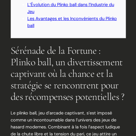
L’Évolution du Plinko ball dans l’Industrie du
Jeu
Les Avantages et les Inconvénients du Plinko
ball
Sérénade de la Fortune :
Plinko ball, un divertissement
captivant où la chance et la
stratégie se rencontrent pour
des récompenses potentielles ?
Le plinko ball, jeu d’arcade captivant, s’est imposé
comme un incontournable dans l’univers des jeux de
hasard modernes. Combinant à la fois l’aspect ludique
de la chute libre et la tension du pari, ce jeu attire un