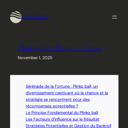
Skip
to
CARABEEF
content
Plinko Côte d’Ivoire — démo
November 1, 2025
Sérénade de la Fortune : Plinko ball, un
divertissement captivant où la chance et la
stratégie se rencontrent pour des
récompenses potentielles ?
Le Principe Fondamental du Plinko ball
Les Facteurs d’Influence sur le Résultat
Stratégies Potentielles et Gestion du Bankroll