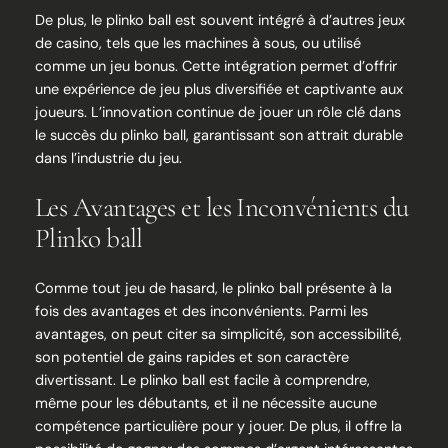
De plus, le plinko ball est souvent intégré à d’autres jeux
de casino, tels que les machines à sous, ou utilisé
comme un jeu bonus. Cette intégration permet d’offrir
une expérience de jeu plus diversifiée et captivante aux
joueurs. L’innovation continue de jouer un rôle clé dans
le succès du plinko ball, garantissant son attrait durable
dans l’industrie du jeu.
Les Avantages et les Inconvénients du
Plinko ball
Comme tout jeu de hasard, le plinko ball présente à la
fois des avantages et des inconvénients. Parmi les
avantages, on peut citer sa simplicité, son accessibilité,
son potentiel de gains rapides et son caractère
divertissant. Le plinko ball est facile à comprendre,
même pour les débutants, et il ne nécessite aucune
compétence particulière pour y jouer. De plus, il offre la