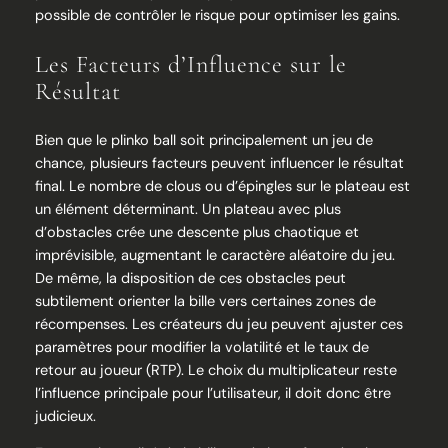
possible de contrôler le risque pour optimiser les gains.
Les Facteurs d’Influence sur le
Résultat
Bien que le plinko ball soit principalement un jeu de
chance, plusieurs facteurs peuvent influencer le résultat
final. Le nombre de clous ou d’épingles sur le plateau est
un élément déterminant. Un plateau avec plus
d’obstacles crée une descente plus chaotique et
imprévisible, augmentant le caractère aléatoire du jeu.
De même, la disposition de ces obstacles peut
subtilement orienter la bille vers certaines zones de
récompenses. Les créateurs du jeu peuvent ajuster ces
paramètres pour modifier la volatilité et le taux de
retour au joueur (RTP). Le choix du multiplicateur reste
l’influence principale pour l’utilisateur, il doit donc être
judicieux.