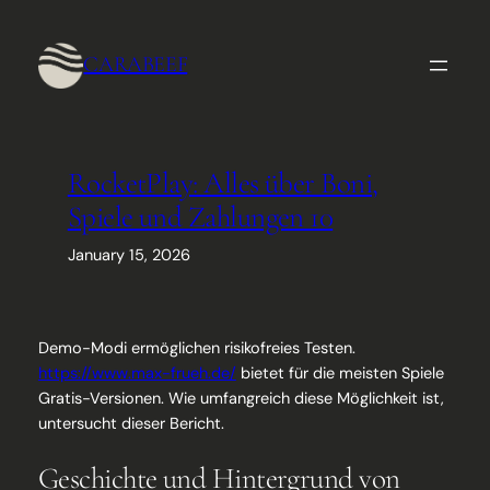
Skip
to
CARABEEF
content
RocketPlay: Alles über Boni,
Spiele und Zahlungen 10
January 15, 2026
Demo-Modi ermöglichen risikofreies Testen.
https://www.max-frueh.de/
bietet für die meisten Spiele
Gratis-Versionen. Wie umfangreich diese Möglichkeit ist,
untersucht dieser Bericht.
Geschichte und Hintergrund von