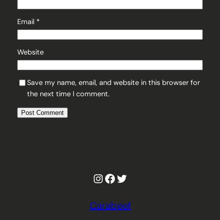
Email
*
Website
Save my name, email, and website in this browser for
the next time I comment.
Instagram
Facebook
Twitter
Carabeef