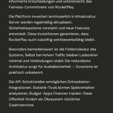
informierte Entscheidungen und unterstreicht das
Fairness-Commitment von RocketPlay.
Die Plattform investiert kontinuierlich in Infrastruktur.
Server werden regelmäßig aktualisiert,
Sicherheitssysteme verstärkt und neue Features
entwickelt. Diese Investitionen garantieren, dass
RocketPlay auch zukünftig wettbewerbsfähig bleibt.
Besonders bemerkenswert ist die Fehlertoleranz des
Systems. Selbst bei hohem Traffic bleiben Ladezeiten
minimal und Verbindungen stabil. Die redundante
Architektur sorgt für Ausfallsicherheit – Downtime ist
praktisch unbekannt.
Die API-Schnittstellen ermöglichen Drittanbieter-
Integrationen. Statistik-Tools können Spielverhalten
analysieren, Budget-Apps Finanzen tracken. Diese
Offenheit fördert ein Ökosystem nützlicher
Zusatzservices.