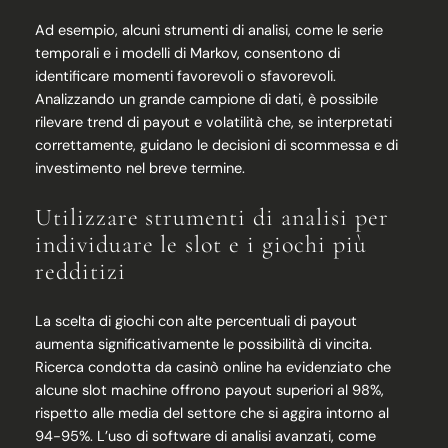
Ad esempio, alcuni strumenti di analisi, come le serie
temporali e i modelli di Markov, consentono di
identificare momenti favorevoli o sfavorevoli.
Analizzando un grande campione di dati, è possibile
rilevare trend di payout e volatilità che, se interpretati
correttamente, guidano le decisioni di scommessa e di
investimento nel breve termine.
Utilizzare strumenti di analisi per
individuare le slot e i giochi più
redditizi
La scelta di giochi con alte percentuali di payout
aumenta significativamente le possibilità di vincita.
Ricerca condotta da casinò online ha evidenziato che
alcune slot machine offrono payout superiori al 98%,
rispetto alle media del settore che si aggira intorno al
94-95%. L’uso di software di analisi avanzati, come