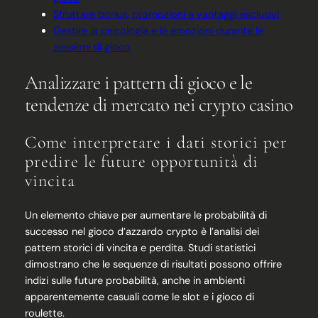
Sfruttare bonus, promozioni e vantaggi esclusivi
Gestire la psicologia e le emozioni durante le
sessioni di gioco
Analizzare i pattern di gioco e le
tendenze di mercato nei crypto casino
Come interpretare i dati storici per
predire le future opportunità di
vincita
Un elemento chiave per aumentare le probabilità di
successo nel gioco d’azzardo crypto è l’analisi dei
pattern storici di vincita e perdita. Studi statistici
dimostrano che le sequenze di risultati possono offrire
indizi sulle future probabilità, anche in ambienti
apparentemente casuali come le slot e i gioco di
roulette.