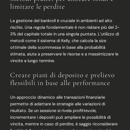
limitare le perdite
La gestione del bankroll è cruciale in ambienti ad alto
rischio. Una regola fondamentale è non riskiare più del 2-
3% del capitale totale in una singola puntata. L’utilizzo di
metodi come il sistema di Kelly, che calcola la size
ottimale della scommessa in base alla probabilità
stimata, aiuta a preservare le risorse e a massimizzare le
vincite a lungo termine.
Creare piani di deposito e prelievo
flessibili in base alle performance
Un approccio dinamico alle transazioni finanziarie
permette di adattare le strategie alle variazioni di
risultato. Se un sessione si rivela profittevole,
incrementare i depositi può ampliare le possibilità di
vincita, mentre in caso di perdite, è saggio riconsiderare