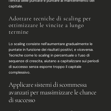
l’entità delle puntate e puntare al mantenimento del
capitale.
Adottare tecniche di scaling per
ottimizzare le vincite a lungo
termine
Lo scaling consiste nell’aumentare gradualmente le
puntate in funzione dei risultati positivi, e viceversa.
Tecniche come lo scaling in percentuale o l’uso di
sequenze di crescita, aiutano a capitalizzare sui periodi
di successo senza esporre troppo il capitale
complessivo.
Applicare sistemi di scommessa
avanzati per massimizzare le chance
di successo