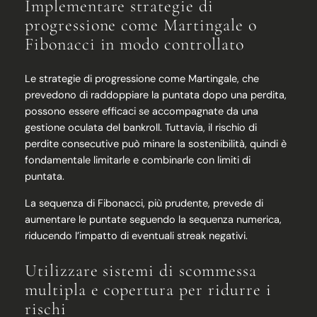
Implementare strategie di
progressione come Martingale o
Fibonacci in modo controllato
Le strategie di progressione come Martingale, che
prevedono di raddoppiare la puntata dopo una perdita,
possono essere efficaci se accompagnate da una
gestione oculata del bankroll. Tuttavia, il rischio di
perdite consecutive può minare la sostenibilità, quindi è
fondamentale limitarle e combinarle con limiti di
puntata.
La sequenza di Fibonacci, più prudente, prevede di
aumentare le puntate seguendo la sequenza numerica,
riducendo l’impatto di eventuali streak negativi.
Utilizzare sistemi di scommessa
multipla e copertura per ridurre i
rischi