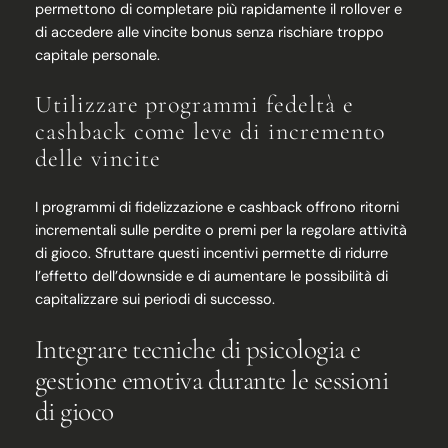
permettono di completare più rapidamente il rollover e
di accedere alle vincite bonus senza rischiare troppo
capitale personale.
Utilizzare programmi fedeltà e
cashback come leve di incremento
delle vincite
I programmi di fidelizzazione e cashback offrono ritorni
incrementali sulle perdite o premi per la regolare attività
di gioco. Sfruttare questi incentivi permette di ridurre
l’effetto dell’downside e di aumentare le possibilità di
capitalizzare sui periodi di successo.
Integrare tecniche di psicologia e
gestione emotiva durante le sessioni
di gioco