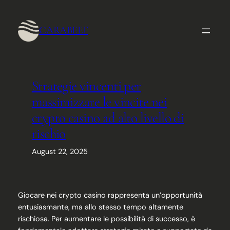
Skip
to
CARABEEF
content
Strategie vincenti per
massimizzare le vincite nei
crypto casino ad alto livello di
rischio
August 22, 2025
Giocare nei crypto casino rappresenta un’opportunità
entusiasmante, ma allo stesso tempo altamente
rischiosa. Per aumentare le possibilità di successo, è