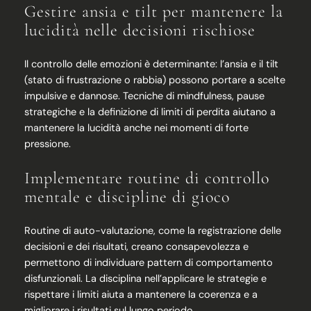
Gestire ansia e tilt per mantenere la
lucidità nelle decisioni rischiose
Il controllo delle emozioni è determinante: l’ansia e il tilt
(stato di frustrazione o rabbia) possono portare a scelte
impulsive e dannose. Tecniche di mindfulness, pause
strategiche e la definizione di limiti di perdita aiutano a
mantenere la lucidità anche nei momenti di forte
pressione.
Implementare routine di controllo
mentale e discipline di gioco
Routine di auto-valutazione, come la registrazione delle
decisioni e dei risultati, creano consapevolezza e
permettono di individuare pattern di comportamento
disfunzionali. La disciplina nell’applicare le strategie e
rispettare i limiti aiuta a mantenere la coerenza e a
migliorare i risultati sul lungo periodo.