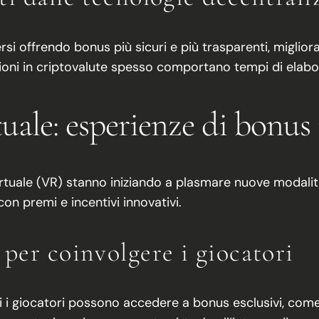
rsi offrendo bonus più sicuri e più trasparenti, miglio
azioni in criptovalute spesso comportano tempi di elabora
tuale: esperienze di bonu
irtuale (VR) stanno iniziando a plasmare nuove modali
n premi e incentivi innovativi.
 per coinvolgere i giocatori
i i giocatori possono accedere a bonus esclusivi, come 