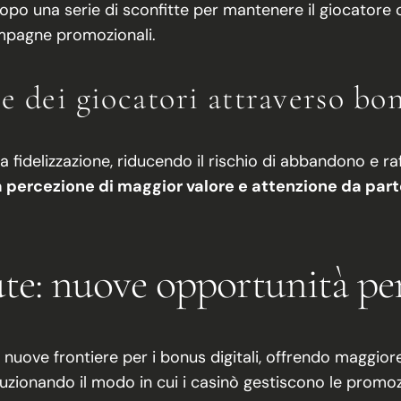
dopo una serie di sconfitte per mantenere il giocatore
ampagne promozionali.
ne dei giocatori attraverso bo
fidelizzazione, riducendo il rischio di abbandono e raf
percezione di maggior valore e attenzione da parte
te: nuove opportunità per
 nuove frontiere per i bonus digitali, offrendo maggior
zionando il modo in cui i casinò gestiscono le promozio