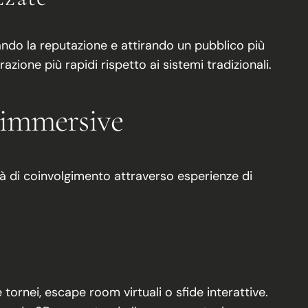
rando la reputazione e attirando un pubblico più
zione più rapidi rispetto ai sistemi tradizionali.
s immersive
tà di coinvolgimento attraverso esperienze di
tornei, escape room virtuali o sfide interattive.