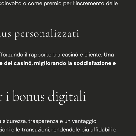
 coinvolto o come premio per l’incremento delle
nus personalizzati
forzando il rapporto tra casinò e cliente.
Una
 del casinò, migliorando la soddisfazione e
 i bonus digitali
e sicurezza, trasparenza e un vantaggio
ni e le transazioni, rendendole più affidabili e