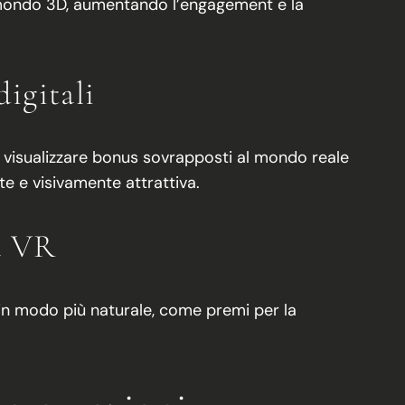
n mondo 3D, aumentando l’engagement e la
igitali
di visualizzare bonus sovrapposti al mondo reale
e e visivamente attrattiva.
 a VR
i in modo più naturale, come premi per la