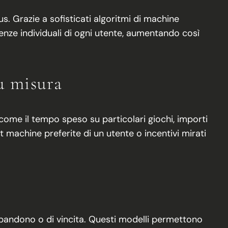
nus. Grazie a sofisticati algoritmi di machine
erenze individuali di ogni utente, aumentando così
u misura
 come il tempo speso su particolari giochi, importi
 machine preferite di un utente o incentivi mirati
e
 abbandono o di vincita. Questi modelli permettono