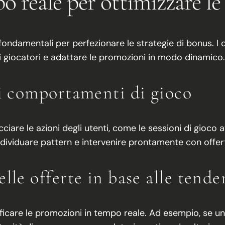
po reale per ottimizzare l
o fondamentali per perfezionare le strategie di bonus. I
giocatori e adattare le promozioni in modo dinamico.
i comportamenti di gioco
iare le azioni degli utenti, come le sessioni di gioco att
viduare pattern e intervenire prontamente con offer
le offerte in base alle tende
ificare le promozioni in tempo reale. Ad esempio, se u