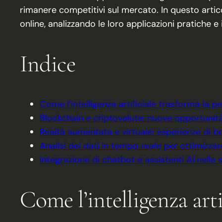
rimanere competitivi sul mercato. In questo artico
online, analizzando le loro applicazioni pratiche e 
Indice
Come l’intelligenza artificiale trasforma la 
Blockchain e criptovalute: nuove opportunità 
Realtà aumentata e virtuale: esperienze di 
Analisi dei dati in tempo reale per ottimizza
Integrazione di chatbot e assistenti AI nelle 
Come l’intelligenza art