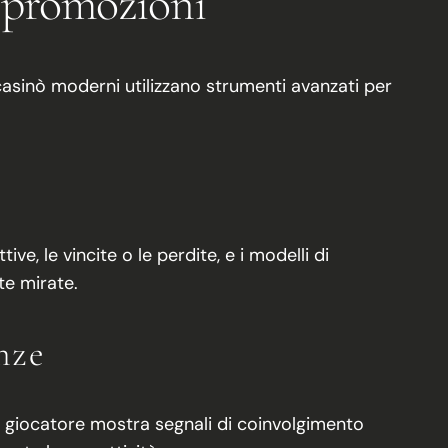
e promozioni
 casinò moderni utilizzano strumenti avanzati per
ive, le vincite o le perdite, e i modelli di
te mirate.
nze
n giocatore mostra segnali di coinvolgimento