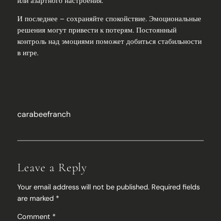
или азартного настроения.
И последнее – сохраняйте спокойствие. Эмоциональные
решения могут привести к потерям. Постоянный
контроль над эмоциями поможет добиться стабильности
в игре.
carabeefranch
Leave a Reply
Your email address will not be published.
Required fields
are marked
*
Comment
*