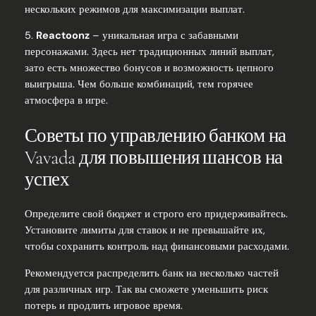
нескольких режимов для максимизации выплат.
5.
Reactoonz
– уникальная игра с забавными
персонажами. Здесь нет традиционных линий выплат,
зато есть множество бонусов и возможность цепного
выигрыша. Чем больше комбинаций, тем горячее
атмосфера в игре.
Советы по управлению банком на
Vavada для повышения шансов на
успех
Определите свой бюджет и строго его придерживайтесь.
Установите лимиты для ставок и не превышайте их,
чтобы сохранить контроль над финансовыми расходами.
Рекомендуется распределить банк на несколько частей
для различных игр. Так вы сможете уменьшить риск
потерь и продлить игровое время.