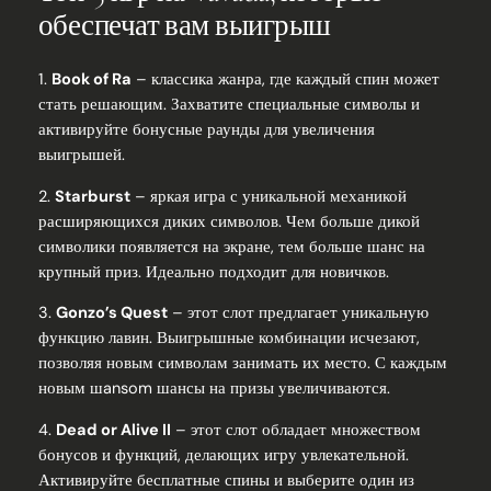
обеспечат вам выигрыш
1.
Book of Ra
– классика жанра, где каждый спин может
стать решающим. Захватите специальные символы и
активируйте бонусные раунды для увеличения
выигрышей.
2.
Starburst
– яркая игра с уникальной механикой
расширяющихся диких символов. Чем больше дикой
символики появляется на экране, тем больше шанс на
крупный приз. Идеально подходит для новичков.
3.
Gonzo’s Quest
– этот слот предлагает уникальную
функцию лавин. Выигрышные комбинации исчезают,
позволяя новым символам занимать их место. С каждым
новым шansom шансы на призы увеличиваются.
4.
Dead or Alive II
– этот слот обладает множеством
бонусов и функций, делающих игру увлекательной.
Активируйте бесплатные спины и выберите один из