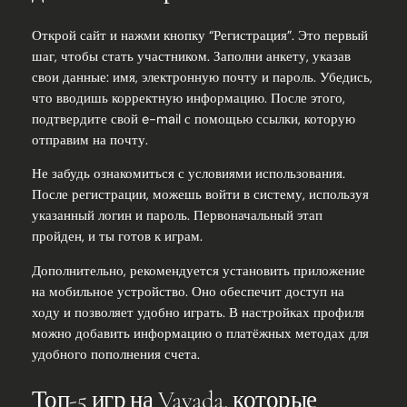
Открой сайт и нажми кнопку “Регистрация”. Это первый
шаг, чтобы стать участником. Заполни анкету, указав
свои данные: имя, электронную почту и пароль. Убедись,
что вводишь корректную информацию. После этого,
подтвердите свой e-mail с помощью ссылки, которую
отправим на почту.
Не забудь ознакомиться с условиями использования.
После регистрации, можешь войти в систему, используя
указанный логин и пароль. Первоначальный этап
пройден, и ты готов к играм.
Дополнительно, рекомендуется установить приложение
на мобильное устройство. Оно обеспечит доступ на
ходу и позволяет удобно играть. В настройках профиля
можно добавить информацию о платёжных методах для
удобного пополнения счета.
Топ-5 игр на Vavada, которые