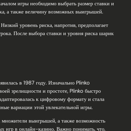
началом игры необходимо выбрать размер ставки и
ика, а также величину возможных выигрышей.
Низкий уровень риска, напротив, предполагает
рока. После выбора ставки и уровня риска шарик
оявилась в 1987 году. Изначально Plinko
воей зрелищности и простоте, Plinko быстро
 адаптировалась к цифровому формату и стала
чные вариации этой увлекательной игры.
, множители выигрышей, а также возможность
ых игр в онлайн-казино. Важно понимать, что,