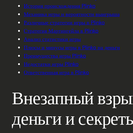
История происхождения Plinko
Механика игры и вероятности выигрыша
Различные стратегии игры в Plinko
Стратегия Мартингейла в Plinko
Анализ статистики игры
Плюсы и минусы игры в Plinko на деньги
Преимущества игры Plinko
Недостатки игры Plinko
Ответственная игра в Plinko
Внезапный взрыв
деньги и секрет