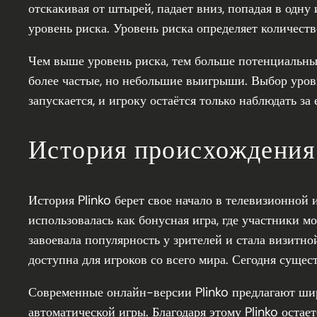
отскакивая от штырей, падает вниз, попадая в одн
уровень риска. Уровень риска определяет количест
Чем выше уровень риска, тем больше потенциальный
более частые, но небольшие выигрыши. Выбор уровн
запускается, и игроку остаётся только наблюдать за 
История происхождения 
История Plinko берет свое начало в телевизионной и
использовалась как бонусная игра, где участники м
завоевала популярность у зрителей и стала визитн
доступна для игроков со всего мира. Сегодня суще
Современные онлайн-версии Plinko предлагают ши
автоматической игры. Благодаря этому Plinko оста