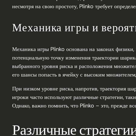
несмотря на свою простоту, Plinko требует опреде
Механика игры и вероя
Механика игры Plinko основана на законах физики,
потенциальную точку изменения траектории шарика
выбранного уровня риска и расположения множител
его шансы попасть в ячейку с высоким множителем
При низком уровне риска, напротив, траектория ш
игроки часто используют различные стратегии, так
Однако, важно помнить, что Plinko – это, прежде вс
Различные стратегии