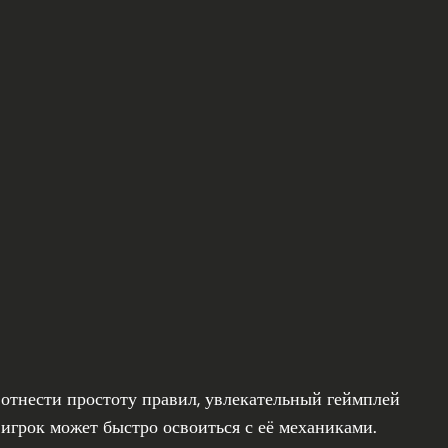
 отнести простоту правил, увлекательный геймплей
игрок может быстро освоиться с её механиками.