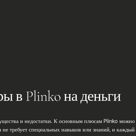
 в Plinko на деньги
имущества и недостатки. К основным плюсам Plinko можно
 не требует специальных навыков или знаний, и каждый 