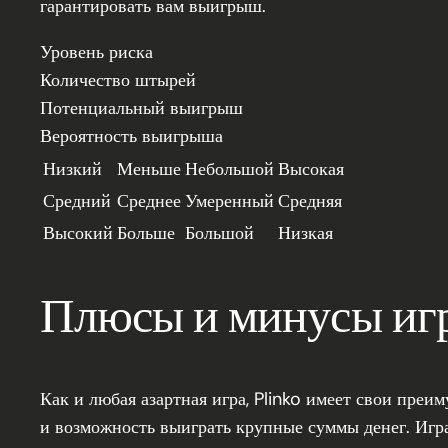
гарантировать вам выигрыш.
Уровень риска
Количество штырей
Потенциальный выигрыш
Вероятность выигрыша
Низкий
Меньше
Небольшой
Высокая
Средний
Среднее
Умеренный
Средняя
Высокий
Больше
Большой
Низкая
Плюсы и минусы игры
Как и любая азартная игра, Plinko имеет свои пре
и возможность выиграть крупные суммы денег. Игра