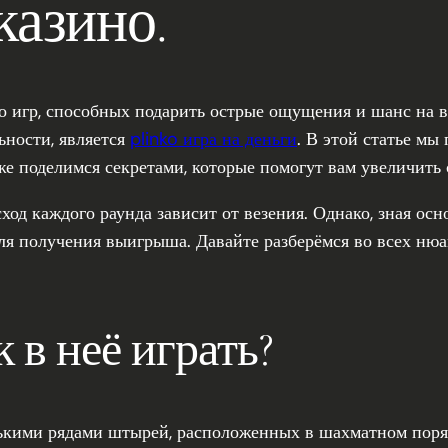
казино.
о игр, способных подарить острые ощущения и шанс на в
ьности, является
plinko игра на деньги
. В этой статье мы
кже поделимся секретами, которые помогут вам увеличить
исход каждого раунда зависит от везения. Однако, зная о
ля получения выигрыша. Давайте разберёмся во всех нюа
к в неё играть?
олькими рядами штырей, расположенных в шахматном поряд