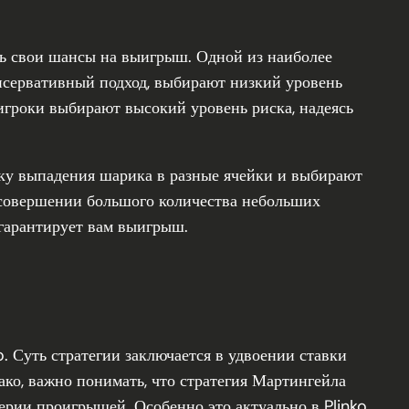
ить свои шансы на выигрыш. Одной из наиболее
нсервативный подход, выбирают низкий уровень
игроки выбирают высокий уровень риска, надеясь
ику выпадения шарика в разные ячейки и выбирают
в совершении большого количества небольших
 гарантирует вам выигрыш.
o. Суть стратегии заключается в удвоении ставки
о, важно понимать, что стратегия Мартингейла
ерии проигрышей. Особенно это актуально в Plinko