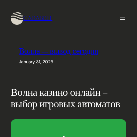
Skip
to
CARABEEF
content
Волна — вывод сегодня
January 31, 2025
Волна казино онлайн –
выбор игровых автоматов