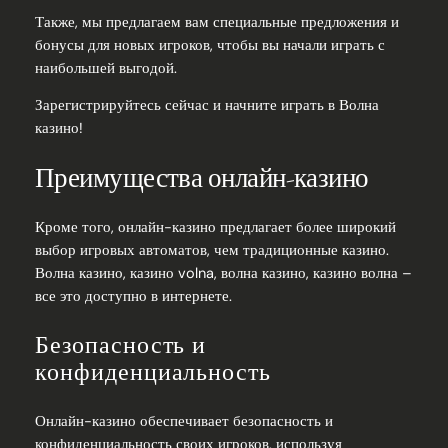
Также, мы предлагаем вам специальные предложения и
бонусы для новых игроков, чтобы вы начали играть с
наибольшей выгодой.
Зарегистрируйтесь сейчас и начните играть в Волна
казино!
Преимущества онлайн-казино
Кроме того, онлайн-казино предлагает более широкий
выбор игровых автоматов, чем традиционные казино.
Волна казино, казино volna, волна казино, казино волна –
все это доступно в интернете.
Безопасность и
конфиденциальность
Онлайн-казино обеспечивает безопасность и
конфиденциальность своих игроков, используя