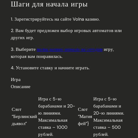
Шаги для начала игры
1. Зарегистрируйтесь на сайте Volna казино.
2. Вам будет предложен выбор игровых автоматов или
других игр.
3. Выберите
волна казино зеркало на сегодня
игру,
которая вам понравилась.
4. Установите ставку и начните играть.
Игра
Описание
Игра с 5-ю
Игра с 5-ю
барабанами и 20-
барабанами и
Слот
Слот
ю линиями.
20-ю линиями.
“Берлинский
“Магия
Максимальная
Максимальная
дьявол”
фей”}
ставка – 1000
ставка – 500
рублей.
рублей.