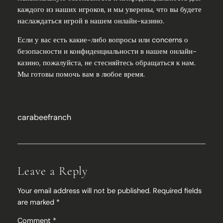
каждого из наших игроков, и мы уверены, что вы будете
наслаждаться игрой в нашем онлайн-казино.
Если у вас есть какие-либо вопросы или concerns о
безопасности и конфиденциальности в нашем онлайн-
казино, пожалуйста, не стесняйтесь обращаться к нам.
Мы готовы помочь вам в любое время.
carabeefranch
Leave a Reply
Your email address will not be published.
Required fields
are marked
*
Comment
*