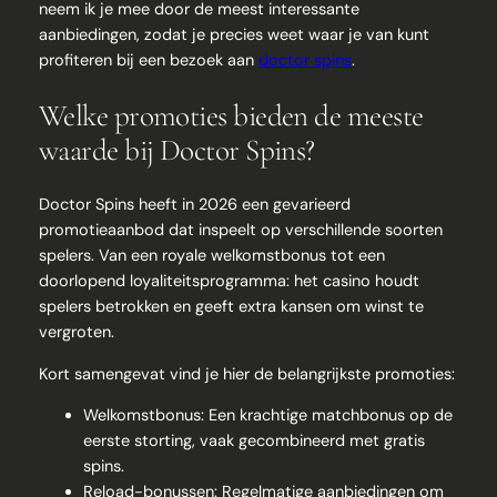
neem ik je mee door de meest interessante
aanbiedingen, zodat je precies weet waar je van kunt
profiteren bij een bezoek aan
doctor spins
.
Welke promoties bieden de meeste
waarde bij Doctor Spins?
Doctor Spins heeft in 2026 een gevarieerd
promotieaanbod dat inspeelt op verschillende soorten
spelers. Van een royale welkomstbonus tot een
doorlopend loyaliteitsprogramma: het casino houdt
spelers betrokken en geeft extra kansen om winst te
vergroten.
Kort samengevat vind je hier de belangrijkste promoties:
Welkomstbonus: Een krachtige matchbonus op de
eerste storting, vaak gecombineerd met gratis
spins.
Reload-bonussen: Regelmatige aanbiedingen om