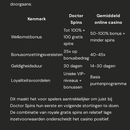
doorgaans:
Doctor
Gemiddeld
Kenmerk
Spins
online casino
Tot 100% +
50-100% bonus +
Welkomstbonus
100 gratis
minder spins
spins
35x op
Bonusomzettingsvereisten
40-45x
bonusbedrag
Geldigheidsduur
30 dagen
14-30 dagen
Unieke VIP-
Basis
Loyaliteitsvoordelen
niveaus +
puntenprogramma
bonussen
Dit maakt het voor spelers aantrekkelijker om juist bij
Doctor Spins hun eerste en volgende stortingen te doen.
De combinatie van royale gratis spins en relatief lage
inzetvoorwaarden onderscheidt het casino positief.