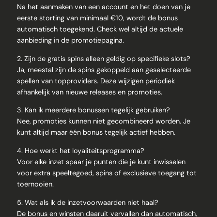
Na het aanmaken van een account en het doen van je
eerste storting van minimaal €10, wordt de bonus
automatisch toegekend. Check wel altijd de actuele
aanbieding in de promotiepagina.
2. Zijn de gratis spins alleen geldig op specifieke slots?
Ja, meestal zijn de spins gekoppeld aan geselecteerde
spellen van topproviders. Deze wijzigen periodiek
afhankelijk van nieuwe releases en promoties.
3. Kan ik meerdere bonussen tegelijk gebruiken?
Nee, promoties kunnen niet gecombineerd worden. Je
kunt altijd maar één bonus tegelijk actief hebben.
4. Hoe werkt het loyaliteitsprogramma?
Voor elke inzet spaar je punten die je kunt inwisselen
voor extra speeltegoed, spins of exclusieve toegang tot
toernooien.
5. Wat als ik de inzetvoorwaarden niet haal?
De bonus en winsten daaruit vervallen dan automatisch,